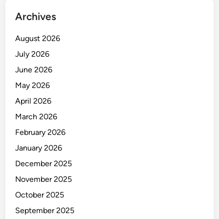
a
a
i
Archives
w
n
a
a
August 2026
K
n
e
July 2026
P
s
June 2026
o
e
k
May 2026
m
e
p
April 2026
r
a
March 2026
O
t
n
February 2026
a
l
n
January 2026
i
B
December 2025
n
a
e
November 2025
r
u
October 2025
September 2025