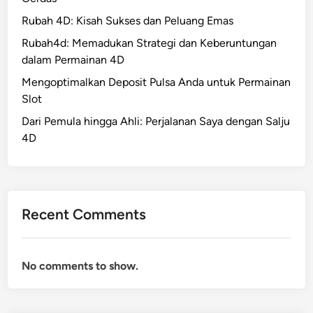
n
t
r
g
Rubah 4D: Kisah Sukses dan Peluang Emas
a
g
Rubah4d: Memadukan Strategi dan Keberuntungan
n
a
dalam Permainan 4D
S
n
Mengoptimalkan Deposit Pulsa Anda untuk Permainan
e
t
Slot
r
i
u
H
Dari Pemula hingga Ahli: Perjalanan Saya dengan Salju
d
i
4D
i
d
J
u
a
p
g
d
Recent Comments
a
a
t
n
P
M
No comments to show.
e
e
r
m
m
b