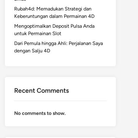
Rubah4d: Memadukan Strategi dan
Keberuntungan dalam Permainan 4D
Mengoptimalkan Deposit Pulsa Anda
untuk Permainan Slot
Dari Pemula hingga Ahli: Perjalanan Saya
dengan Salju 4D
Recent Comments
No comments to show.