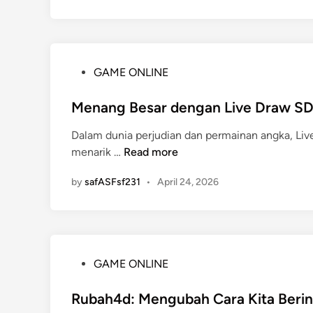
r
d
a
a
r
t
i
a
P
GAME ONLINE
P
n
o
e
g
s
Menang Besar dengan Live Draw SDY
r
B
t
m
a
Dalam dunia perjudian dan permainan angka, Liv
e
a
r
M
menarik …
Read more
d
i
u
e
i
n
by
safASFsf231
•
April 24, 2026
n
n
a
a
n
n
P
g
o
B
k
P
GAME ONLINE
e
e
o
s
r
s
Rubah4d: Mengubah Cara Kita Berin
a
d