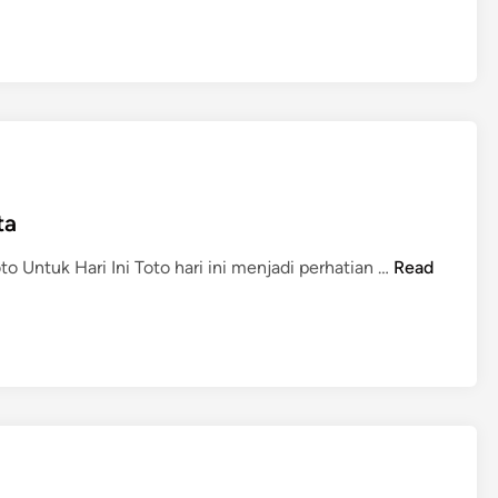
g
e
l
S
i
n
g
a
ta
p
o
T
oto Untuk Hari Ini Toto hari ini menjadi perhatian …
Read
r
o
e
t
:
o
S
T
e
o
j
g
a
e
r
l
a