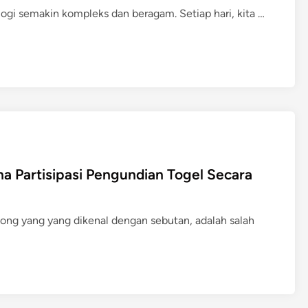
o
R
nologi semakin kompleks dan beragam. Setiap hari, kita …
t
u
b
a
h
4
d
:
M
e
 Partisipasi Pengundian Togel Secara
n
g
u
ng yang yang dikenal dengan sebutan, adalah salah
b
a
h
C
a