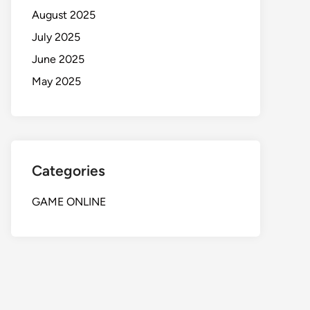
August 2025
July 2025
June 2025
May 2025
Categories
GAME ONLINE