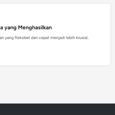
r
a
K
i
t
lsa yang Menghasilkan
a
an yang fleksibel dan cepat menjadi lebih krusial,
B
e
r
i
n
t
e
r
a
k
s
i
d