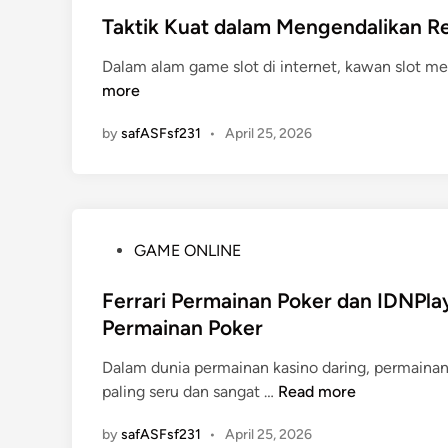
g
s
Taktik Kuat dalam Mengendalikan Re
a
t
p
Dalam alam game slot di internet, kawan slot men
e
o
more
d
r
i
e
by
safASFsf231
•
April 25, 2026
n
P
o
o
l
P
GAME ONLINE
s
o
u
s
Ferrari Permainan Poker dan IDNPlay
n
t
t
Permainan Poker
e
u
Dalam dunia permainan kasino daring, permainan
d
k
F
paling seru dan sangat …
Read more
i
P
e
n
e
by
safASFsf231
•
April 25, 2026
r
n