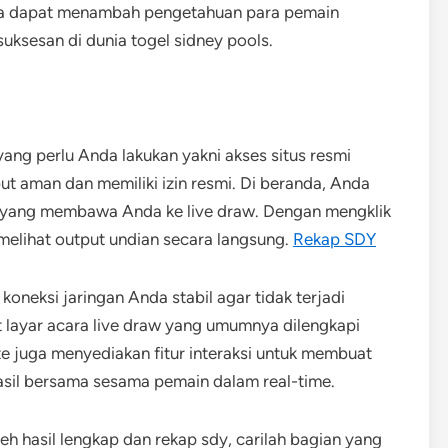
ga dapat menambah pengetahuan para pemain
suksesan di dunia togel sidney pools.
ang perlu Anda lakukan yakni akses situs resmi
ebut aman dan memiliki izin resmi. Di beranda, Anda
 yang membawa Anda ke live draw. Dengan mengklik
 melihat output undian secara langsung.
Rekap SDY
koneksi jaringan Anda stabil agar tidak terjadi
 layar acara live draw yang umumnya dilengkapi
te juga menyediakan fitur interaksi untuk membuat
asil bersama sesama pemain dalam real-time.
h hasil lengkap dan rekap sdy, carilah bagian yang