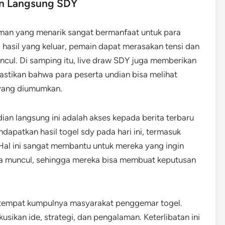
an Langsung SDY
man yang menarik sangat bermanfaat untuk para
asil yang keluar, pemain dapat merasakan tensi dan
cul. Di samping itu, live draw SDY juga memberikan
stikan bahwa para peserta undian bisa melihat
 yang diumumkan.
dian langsung ini adalah akses kepada berita terbaru
dapatkan hasil togel sdy pada hari ini, termasuk
Hal ini sangat membantu untuk mereka yang ingin
sa muncul, sehingga mereka bisa membuat keputusan
.
i tempat kumpulnya masyarakat penggemar togel.
sikan ide, strategi, dan pengalaman. Keterlibatan ini