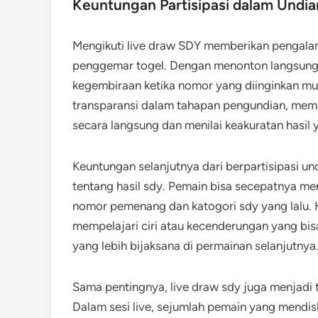
Keuntungan Partisipasi dalam Undi
Mengikuti live draw SDY memberikan pengala
penggemar togel. Dengan menonton langsung h
kegembiraan ketika nomor yang diinginkan mun
transparansi dalam tahapan pengundian, mema
secara langsung dan menilai keakuratan hasil
Keuntungan selanjutnya dari berpartisipasi un
tentang hasil sdy. Pemain bisa secepatnya men
nomor pemenang dan katogori sdy yang lalu. 
mempelajari ciri atau kecenderungan yang bi
yang lebih bijaksana di permainan selanjutnya
Sama pentingnya, live draw sdy juga menjad
Dalam sesi live, sejumlah pemain yang mendisku