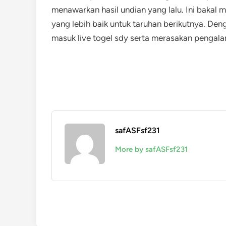
menawarkan hasil undian yang lalu. Ini bakal
yang lebih baik untuk taruhan berikutnya. De
masuk live togel sdy serta merasakan pengala
safASFsf231
More by safASFsf231