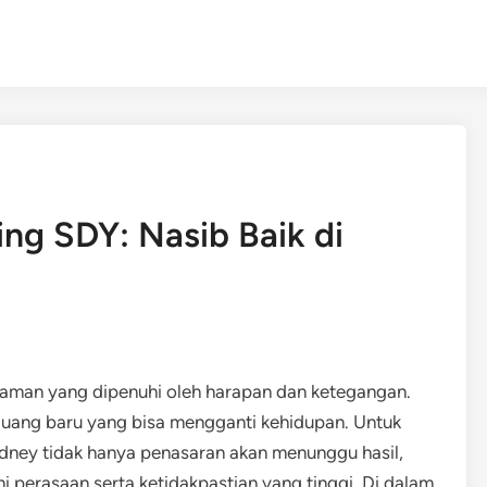
ng SDY: Nasib Baik di
aman yang dipenuhi oleh harapan dan ketegangan.
uang baru yang bisa mengganti kehidupan. Untuk
idney tidak hanya penasaran akan menunggu hasil,
 perasaan serta ketidakpastian yang tinggi. Di dalam