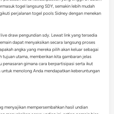
i, termasuk togel langsung SDY, semakin lebih mudah
gikuti perjalanan togel pools Sidney dengan menekan
i live draw pengundian sdy. Lewat link yang tersedia
 pemain dapat menyaksikan secara langsung proses
pakah angka yang mereka pilih akan keluar sebagai
ah tujuan utama, memberikan kita gambaran jelas
u penasaran gimana cara berpartisipasi serta ikut
edia untuk menolong Anda mendapatkan keberuntungan
ng menyajikan mempersembahkan hasil undian