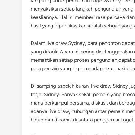
langsung untuk permainan togel Sydney. Denga
menyaksikan setiap langkah pengundian yang 
keasliannya. Hal ini memberi rasa percaya dan
hasil yang dipublikasikan adalah sebuah yang v
Dalam live draw Sydney, para penonton dapat 
yang ditarik. Acara ini sering diselenggarakan
memastikan setiap proses pengundian dapat dil
para pemain yang ingin mendapatkan nasib bai
Di samping aspek hiburan, live draw Sidney 
togel Sidney. Banyak sekali pemain yang menant
mana berkumpul bersama, diskusi, dan berbagi a
adanya live draw, hubungan antar pemain menj
hidup dan dinamis di antara penggemar togel.