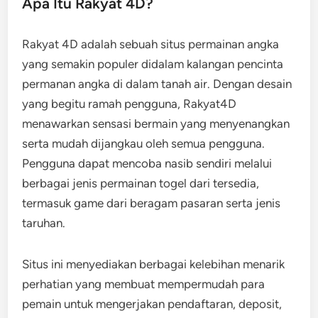
Apa Itu Rakyat 4D?
Rakyat 4D adalah sebuah situs permainan angka
yang semakin populer didalam kalangan pencinta
permanan angka di dalam tanah air. Dengan desain
yang begitu ramah pengguna, Rakyat4D
menawarkan sensasi bermain yang menyenangkan
serta mudah dijangkau oleh semua pengguna.
Pengguna dapat mencoba nasib sendiri melalui
berbagai jenis permainan togel dari tersedia,
termasuk game dari beragam pasaran serta jenis
taruhan.
Situs ini menyediakan berbagai kelebihan menarik
perhatian yang membuat mempermudah para
pemain untuk mengerjakan pendaftaran, deposit,