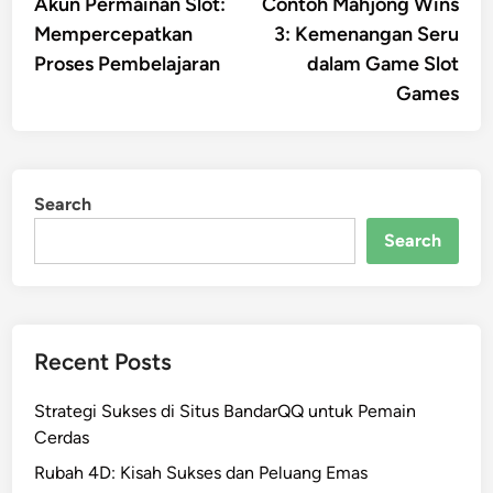
article:
artic
Akun Permainan Slot:
Contoh Mahjong Wins
navigation
Mempercepatkan
3: Kemenangan Seru
Proses Pembelajaran
dalam Game Slot
Games
Search
Search
Recent Posts
Strategi Sukses di Situs BandarQQ untuk Pemain
Cerdas
Rubah 4D: Kisah Sukses dan Peluang Emas