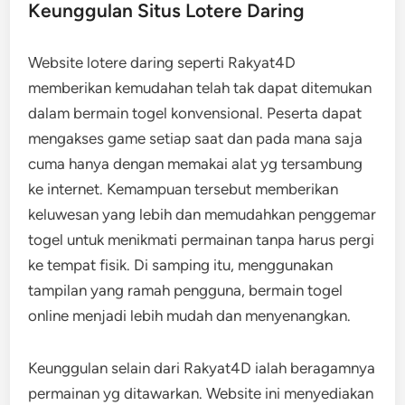
Keunggulan Situs Lotere Daring
Website lotere daring seperti Rakyat4D
memberikan kemudahan telah tak dapat ditemukan
dalam bermain togel konvensional. Peserta dapat
mengakses game setiap saat dan pada mana saja
cuma hanya dengan memakai alat yg tersambung
ke internet. Kemampuan tersebut memberikan
keluwesan yang lebih dan memudahkan penggemar
togel untuk menikmati permainan tanpa harus pergi
ke tempat fisik. Di samping itu, menggunakan
tampilan yang ramah pengguna, bermain togel
online menjadi lebih mudah dan menyenangkan.
Keunggulan selain dari Rakyat4D ialah beragamnya
permainan yg ditawarkan. Website ini menyediakan