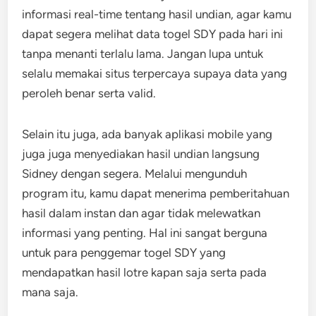
informasi real-time tentang hasil undian, agar kamu
dapat segera melihat data togel SDY pada hari ini
tanpa menanti terlalu lama. Jangan lupa untuk
selalu memakai situs terpercaya supaya data yang
peroleh benar serta valid.
Selain itu juga, ada banyak aplikasi mobile yang
juga juga menyediakan hasil undian langsung
Sidney dengan segera. Melalui mengunduh
program itu, kamu dapat menerima pemberitahuan
hasil dalam instan dan agar tidak melewatkan
informasi yang penting. Hal ini sangat berguna
untuk para penggemar togel SDY yang
mendapatkan hasil lotre kapan saja serta pada
mana saja.