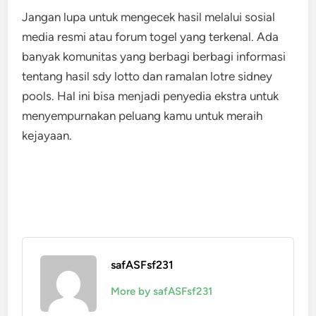
Jangan lupa untuk mengecek hasil melalui sosial
media resmi atau forum togel yang terkenal. Ada
banyak komunitas yang berbagi berbagi informasi
tentang hasil sdy lotto dan ramalan lotre sidney
pools. Hal ini bisa menjadi penyedia ekstra untuk
menyempurnakan peluang kamu untuk meraih
kejayaan.
safASFsf231
More by safASFsf231