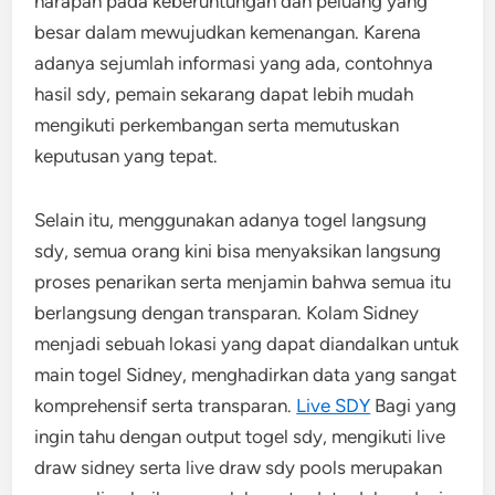
harapan pada keberuntungan dan peluang yang
besar dalam mewujudkan kemenangan. Karena
adanya sejumlah informasi yang ada, contohnya
hasil sdy, pemain sekarang dapat lebih mudah
mengikuti perkembangan serta memutuskan
keputusan yang tepat.
Selain itu, menggunakan adanya togel langsung
sdy, semua orang kini bisa menyaksikan langsung
proses penarikan serta menjamin bahwa semua itu
berlangsung dengan transparan. Kolam Sidney
menjadi sebuah lokasi yang dapat diandalkan untuk
main togel Sidney, menghadirkan data yang sangat
komprehensif serta transparan.
Live SDY
Bagi yang
ingin tahu dengan output togel sdy, mengikuti live
draw sidney serta live draw sdy pools merupakan