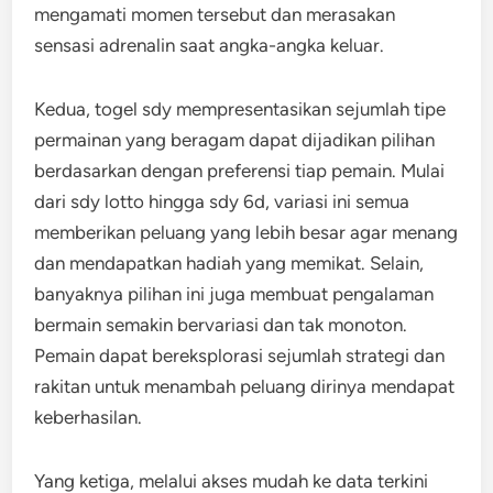
mengamati momen tersebut dan merasakan
sensasi adrenalin saat angka-angka keluar.
Kedua, togel sdy mempresentasikan sejumlah tipe
permainan yang beragam dapat dijadikan pilihan
berdasarkan dengan preferensi tiap pemain. Mulai
dari sdy lotto hingga sdy 6d, variasi ini semua
memberikan peluang yang lebih besar agar menang
dan mendapatkan hadiah yang memikat. Selain,
banyaknya pilihan ini juga membuat pengalaman
bermain semakin bervariasi dan tak monoton.
Pemain dapat bereksplorasi sejumlah strategi dan
rakitan untuk menambah peluang dirinya mendapat
keberhasilan.
Yang ketiga, melalui akses mudah ke data terkini