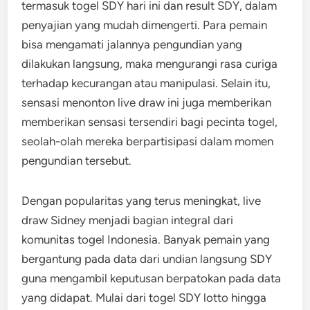
termasuk togel SDY hari ini dan result SDY, dalam
penyajian yang mudah dimengerti. Para pemain
bisa mengamati jalannya pengundian yang
dilakukan langsung, maka mengurangi rasa curiga
terhadap kecurangan atau manipulasi. Selain itu,
sensasi menonton live draw ini juga memberikan
memberikan sensasi tersendiri bagi pecinta togel,
seolah-olah mereka berpartisipasi dalam momen
pengundian tersebut.
Dengan popularitas yang terus meningkat, live
draw Sidney menjadi bagian integral dari
komunitas togel Indonesia. Banyak pemain yang
bergantung pada data dari undian langsung SDY
guna mengambil keputusan berpatokan pada data
yang didapat. Mulai dari togel SDY lotto hingga