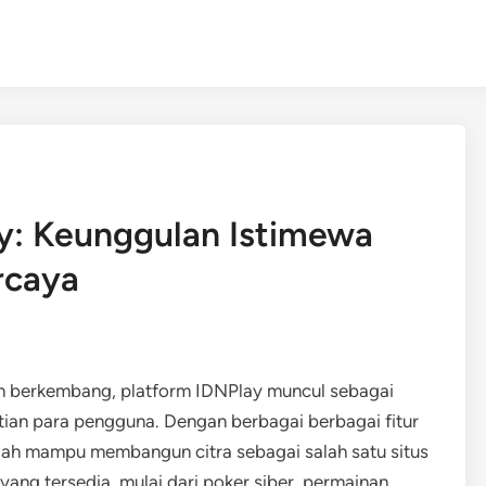
y: Keunggulan Istimewa
rcaya
n berkembang, platform IDNPlay muncul sebagai
atian para pengguna. Dengan berbagai berbagai fitur
udah mampu membangun citra sebagai salah satu situs
 yang tersedia, mulai dari poker siber, permainan