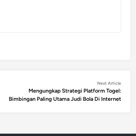
Next
Next Article
article:
Mengungkap Strategi Platform Togel:
Bimbingan Paling Utama Judi Bola Di Internet