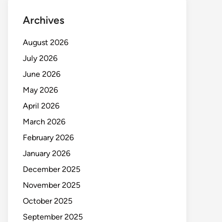
Archives
August 2026
July 2026
June 2026
May 2026
April 2026
March 2026
February 2026
January 2026
December 2025
November 2025
October 2025
September 2025