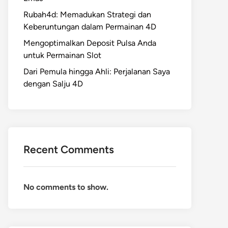
Rubah4d: Memadukan Strategi dan
Keberuntungan dalam Permainan 4D
Mengoptimalkan Deposit Pulsa Anda
untuk Permainan Slot
Dari Pemula hingga Ahli: Perjalanan Saya
dengan Salju 4D
Recent Comments
No comments to show.