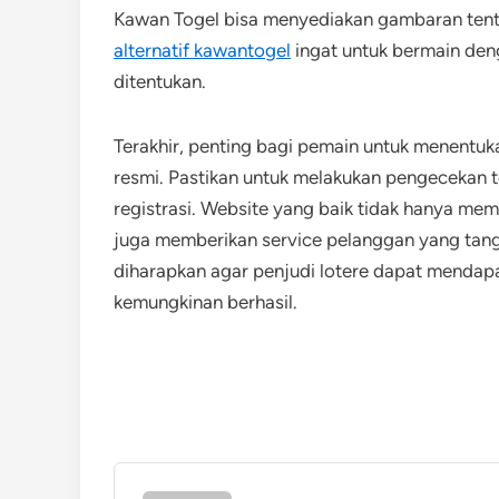
Kawan Togel bisa menyediakan gambaran tent
alternatif kawantogel
ingat untuk bermain deng
ditentukan.
Terakhir, penting bagi pemain untuk menentuka
resmi. Pastikan untuk melakukan pengecekan t
registrasi. Website yang baik tidak hanya me
juga memberikan service pelanggan yang tangg
diharapkan agar penjudi lotere dapat menda
kemungkinan berhasil.