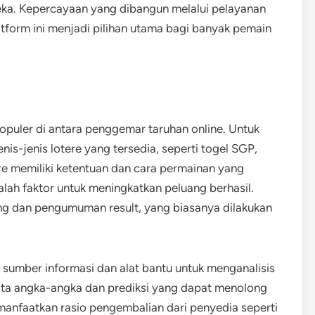
a. Kepercayaan yang dibangun melalui pelayanan
tform ini menjadi pilihan utama bagi banyak pemain
populer di antara penggemar taruhan online. Untuk
is-jenis lotere yang tersedia, seperti togel SGP,
re memiliki ketentuan dan cara permainan yang
ah faktor untuk meningkatkan peluang berhasil.
ing dan pengumuman result, yang biasanya dilakukan
sumber informasi dan alat bantu untuk menganalisis
ta angka-angka dan prediksi yang dapat menolong
manfaatkan rasio pengembalian dari penyedia seperti