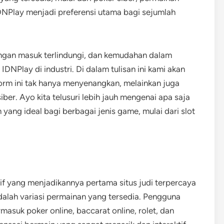
DNPlay menjadi preferensi utama bagi sejumlah
aringan masuk terlindungi, dan kemudahan dalam
DNPlay di industri. Di dalam tulisan ini kami akan
orm ini tak hanya menyenangkan, melainkan juga
ber. Ayo kita telusuri lebih jauh mengenai apa saja
yang ideal bagi berbagai jenis game, mulai dari slot
sif yang menjadikannya pertama situs judi terpercaya
adalah variasi permainan yang tersedia. Pengguna
asuk poker online, baccarat online, rolet, dan