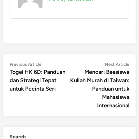
Post
Previous
Nex
Previous Article
Next Article
article:
artic
Togel HK 6D: Panduan
Mencari Beasiswa
navigation
dan Strategi Tepat
Kuliah Murah di Taiwan:
untuk Pecinta Seri
Panduan untuk
Mahasiswa
Internasional
Search