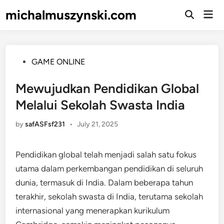
Skip
michalmuszynski.com
Mai
to
Open
Men
Search
content
Posted
GAME ONLINE
in
Mewujudkan Pendidikan Global
Melalui Sekolah Swasta India
by
safASFsf231
•
July 21, 2025
Pendidikan global telah menjadi salah satu fokus
utama dalam perkembangan pendidikan di seluruh
dunia, termasuk di India. Dalam beberapa tahun
terakhir, sekolah swasta di India, terutama sekolah
internasional yang menerapkan kurikulum