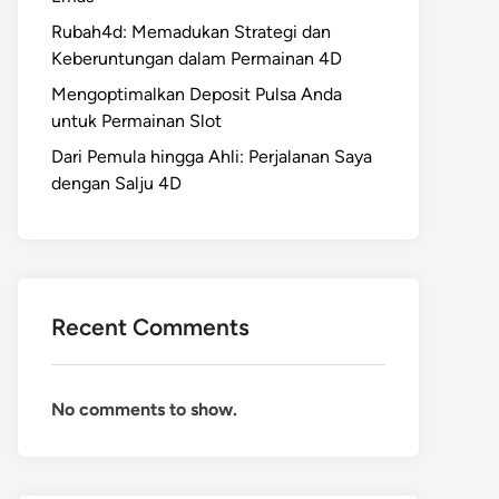
Rubah4d: Memadukan Strategi dan
Keberuntungan dalam Permainan 4D
Mengoptimalkan Deposit Pulsa Anda
untuk Permainan Slot
Dari Pemula hingga Ahli: Perjalanan Saya
dengan Salju 4D
Recent Comments
No comments to show.