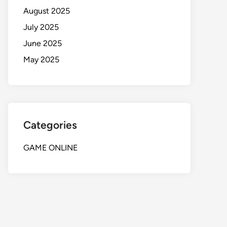
August 2025
July 2025
June 2025
May 2025
Categories
GAME ONLINE