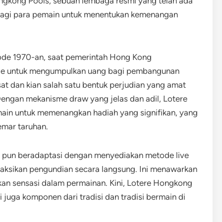
ongkong Pools, sebuah lembaga resmi yang telah ada
an bagi para pemain untuk menentukan kemenangan
iode 1970-an, saat pemerintah Hong Kong
de untuk mengumpulkan uang bagi pembangunan
esat dan kian salah satu bentuk perjudian yang amat
 Dengan mekanisme draw yang jelas dan adil, Lotere
in untuk memenangkan hadiah yang signifikan, yang
emar taruhan.
g pun beradaptasi dengan menyediakan metode live
ksikan pengundian secara langsung. Ini menawarkan
kan sensasi dalam permainan. Kini, Lotere Hongkong
 juga komponen dari tradisi dan tradisi bermain di