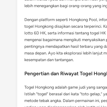
lebih menegangkan bagi orang-orang yang in
Dengan platform seperti Hongkong Pool, infor
togel Hongkong disajikan secara terperinci.
lotto 6D HK, serta informasi tentang togel HK l
mengenai bagaimana mengikuti menyaksikan p
pentingnya mendapatkan hasil terbaru yang 
masa depan. Ayo kita eksplorasi lebih lanjut
kesempatan dan tantangan.
Pengertian dan Riwayat Togel Hon
Togel Hongkong adalah game judi yang sangat 
Istilah “togel” berasal dari kata “toto gelap,
metode tebak angka. Dalam permainan ini, pe