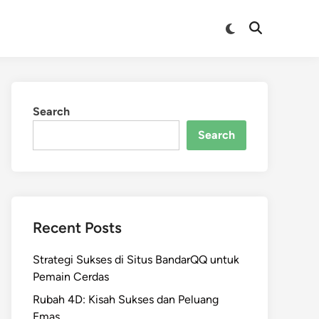
Switch
Open
to
Search
dark
mode
Search
Search
Recent Posts
Strategi Sukses di Situs BandarQQ untuk
Pemain Cerdas
Rubah 4D: Kisah Sukses dan Peluang
Emas