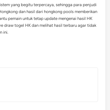
 sistem yang begitu terpercaya, sehingga para penjudi
 Hongkong dan hasil dari hongkong pools memberikan
antu pemain untuk tetap update mengenai hasil HK
live draw togel HK dan melihat hasil terbaru agar tidak
 ini.