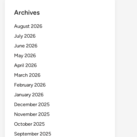
Archives
August 2026
July 2026
June 2026
May 2026
April 2026
March 2026
February 2026
January 2026
December 2025
November 2025
October 2025
September 2025