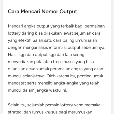
Cara Mencari Nomor Output
Mencari angka output yang terbaik bagi permainan
lottery daring bisa dilakukan lewat sejumlah cara
yang efektif. Salah satu cara paling umum ialah
dengan menganalisis informasi output sebelumnya.
Hasil sgp dan output sgp dari lalu sering
menyediakan pola atau tren khusus yang bisa
dijadikan acuan untuk peramalan angka yang akan
muncul selanjutnya. Oleh karena itu, penting untuk
mencatat serta meneliti angka-angka yang telah
muncul dalam jangka waktu ini.
Selain itu, sejumlah pemain lottery yang memakai
strategi dan rumus khusus bagi merumuskan