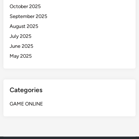
October 2025
September 2025
August 2025
July 2025
June 2025
May 2025
Categories
GAME ONLINE