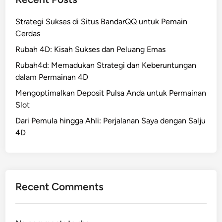
Strategi Sukses di Situs BandarQQ untuk Pemain
Cerdas
Rubah 4D: Kisah Sukses dan Peluang Emas
Rubah4d: Memadukan Strategi dan Keberuntungan
dalam Permainan 4D
Mengoptimalkan Deposit Pulsa Anda untuk Permainan
Slot
Dari Pemula hingga Ahli: Perjalanan Saya dengan Salju
4D
Recent Comments