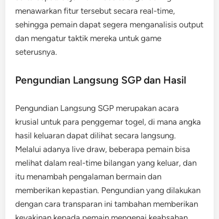
menawarkan fitur tersebut secara real-time,
sehingga pemain dapat segera menganalisis output
dan mengatur taktik mereka untuk game
seterusnya.
Pengundian Langsung SGP dan Hasil
Pengundian Langsung SGP merupakan acara
krusial untuk para penggemar togel, di mana angka
hasil keluaran dapat dilihat secara langsung.
Melalui adanya live draw, beberapa pemain bisa
melihat dalam real-time bilangan yang keluar, dan
itu menambah pengalaman bermain dan
memberikan kepastian. Pengundian yang dilakukan
dengan cara transparan ini tambahan memberikan
keyakinan kepada pemain mengenai keabsahan