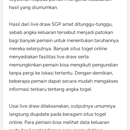
hasil yang diumumkan.
Hasil dari live draw SGP amat ditunggu-tunggu,
sebab angka keluaran tersebut menjadi patokan
bagi banyak pemain untuk menentukan taruhannya
mereka selanjutnya. Banyak situs togel online
menyediakan fasilitas live draw serta
memungkinkan pemain bisa mengikuti pengundian
tanpa pergi ke lokasi tertentu. Dengan demikian,
beberapa pemain dapat secara mudah mengakses
informasi terbaru tentang angka togel.
Usai live draw dilaksanakan, outputnya umumnya
langsung diupdate pada beragam situs togel
online. Para pemain bisa melihat data keluaran