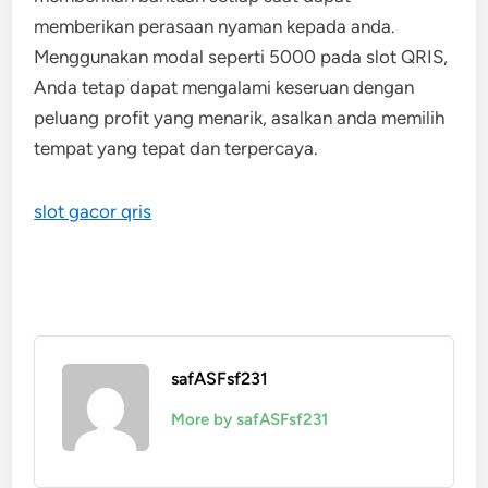
memberikan perasaan nyaman kepada anda.
Menggunakan modal seperti 5000 pada slot QRIS,
Anda tetap dapat mengalami keseruan dengan
peluang profit yang menarik, asalkan anda memilih
tempat yang tepat dan terpercaya.
slot gacor qris
safASFsf231
More by safASFsf231