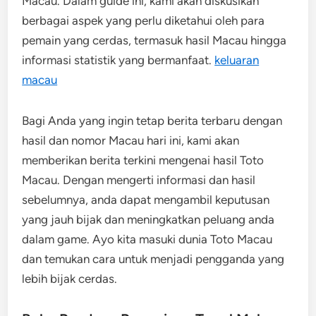
Macau. Dalam guide ini, kami akan diskusikan
berbagai aspek yang perlu diketahui oleh para
pemain yang cerdas, termasuk hasil Macau hingga
informasi statistik yang bermanfaat.
keluaran
macau
Bagi Anda yang ingin tetap berita terbaru dengan
hasil dan nomor Macau hari ini, kami akan
memberikan berita terkini mengenai hasil Toto
Macau. Dengan mengerti informasi dan hasil
sebelumnya, anda dapat mengambil keputusan
yang jauh bijak dan meningkatkan peluang anda
dalam game. Ayo kita masuki dunia Toto Macau
dan temukan cara untuk menjadi pengganda yang
lebih bijak cerdas.