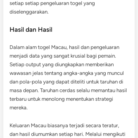
setiap setiap pengeluaran togel yang
diselenggarakan.
Hasil dan Hasil
Dalam alam togel Macau, hasil dan pengeluaran
menjadi data yang sangat krusial bagi pemain.
Setiap output yang diungkapkan memberikan
wawasan jelas tentang angka-angka yang muncul
dan pola-pola yang dapat diteliti untuk taruhan di
masa depan. Taruhan cerdas selalu memantau hasil
terbaru untuk menolong menentukan strategi
mereka.
Keluaran Macau biasanya terjadi secara teratur,
dan hasil diumumkan setiap hari. Melalui mengikuti