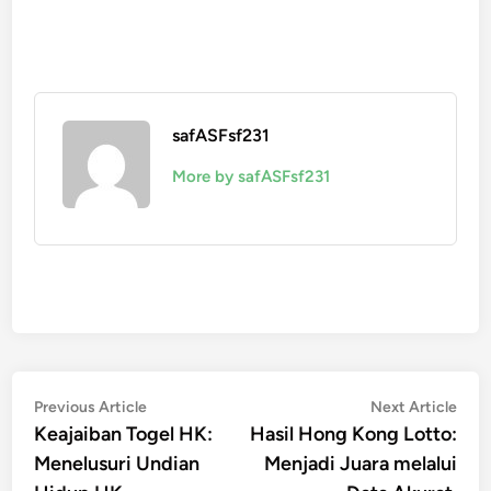
safASFsf231
More by safASFsf231
Post
Previous
Nex
Previous Article
Next Article
article:
artic
Keajaiban Togel HK:
Hasil Hong Kong Lotto:
navigation
Menelusuri Undian
Menjadi Juara melalui