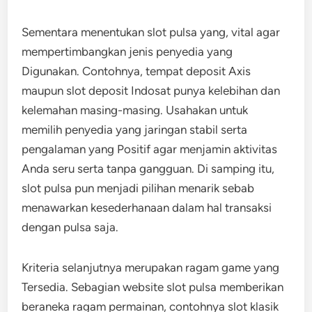
Sementara menentukan slot pulsa yang, vital agar
mempertimbangkan jenis penyedia yang
Digunakan. Contohnya, tempat deposit Axis
maupun slot deposit Indosat punya kelebihan dan
kelemahan masing-masing. Usahakan untuk
memilih penyedia yang jaringan stabil serta
pengalaman yang Positif agar menjamin aktivitas
Anda seru serta tanpa gangguan. Di samping itu,
slot pulsa pun menjadi pilihan menarik sebab
menawarkan kesederhanaan dalam hal transaksi
dengan pulsa saja.
Kriteria selanjutnya merupakan ragam game yang
Tersedia. Sebagian website slot pulsa memberikan
beraneka ragam permainan, contohnya slot klasik