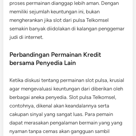
proses permainan dianggap lebih aman. Dengan
memiliki sejumlah keuntungan ini, bukan
mengherankan jika slot dari pulsa Telkomsel
semakin banyak diidolakan di kalangan penggemar
judi di internet.
Perbandingan Permainan Kredit
bersama Penyedia Lain
Ketika diskusi tentang permainan slot pulsa, krusial
agar mengevaluasi keuntungan dari diberikan oleh
berbagai aneka penyedia. Slot pulsa Telkomsel,
contohnya, dikenal akan keandalannya serta
cakupan sinyal yang sangat luas. Para pemain
dapat merasakan pengalaman bermain yang yang
nyaman tanpa cemas akan gangguan sambil