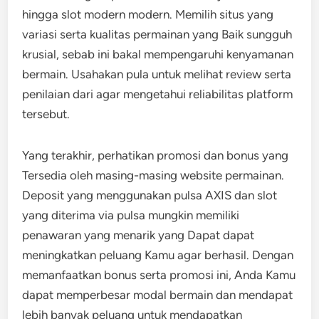
hingga slot modern modern. Memilih situs yang
variasi serta kualitas permainan yang Baik sungguh
krusial, sebab ini bakal mempengaruhi kenyamanan
bermain. Usahakan pula untuk melihat review serta
penilaian dari agar mengetahui reliabilitas platform
tersebut.
Yang terakhir, perhatikan promosi dan bonus yang
Tersedia oleh masing-masing website permainan.
Deposit yang menggunakan pulsa AXIS dan slot
yang diterima via pulsa mungkin memiliki
penawaran yang menarik yang Dapat dapat
meningkatkan peluang Kamu agar berhasil. Dengan
memanfaatkan bonus serta promosi ini, Anda Kamu
dapat memperbesar modal bermain dan mendapat
lebih banyak peluang untuk mendapatkan