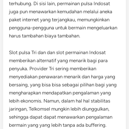
terhubung. Di sisi lain, permainan pulsa Indosat
juga pun menawarkan kemudahan melalui aneka
paket internet yang terjangkau, memungkinkan
pengguna-pengguna untuk bermain mengeluarkan
harus tambahan biaya tambahan.
Slot pulsa Tri dan dan slot permainan Indosat
memberikan alternatif yang menarik bagi para
penyuka. Provider Tri sering memberikan
menyediakan penawaran menarik dan harga yang
bersaing, yang bisa bisa sebagai pilihan bagi yang
mengharapkan mendapatkan pengalaman yang
lebih ekonomis. Namun, dalam hal hal stabilitas
jaringan, Telkomsel mungkin lebih diunggulkan,
sehingga dapat dapat menawarkan pengalaman
bermain yang yang lebih tanpa ada buffering.