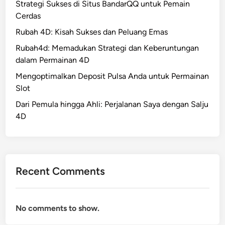
Strategi Sukses di Situs BandarQQ untuk Pemain
Cerdas
Rubah 4D: Kisah Sukses dan Peluang Emas
Rubah4d: Memadukan Strategi dan Keberuntungan
dalam Permainan 4D
Mengoptimalkan Deposit Pulsa Anda untuk Permainan
Slot
Dari Pemula hingga Ahli: Perjalanan Saya dengan Salju
4D
Recent Comments
No comments to show.