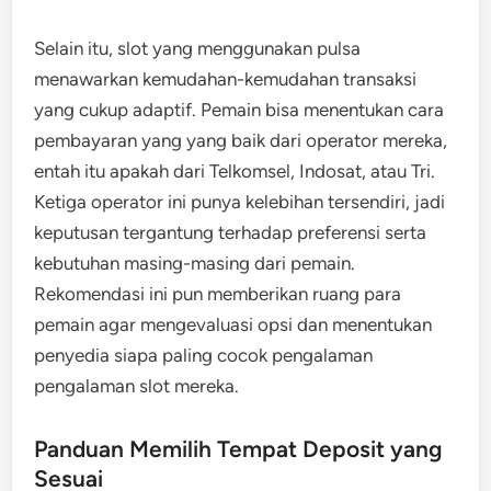
Selain itu, slot yang menggunakan pulsa
menawarkan kemudahan-kemudahan transaksi
yang cukup adaptif. Pemain bisa menentukan cara
pembayaran yang yang baik dari operator mereka,
entah itu apakah dari Telkomsel, Indosat, atau Tri.
Ketiga operator ini punya kelebihan tersendiri, jadi
keputusan tergantung terhadap preferensi serta
kebutuhan masing-masing dari pemain.
Rekomendasi ini pun memberikan ruang para
pemain agar mengevaluasi opsi dan menentukan
penyedia siapa paling cocok pengalaman
pengalaman slot mereka.
Panduan Memilih Tempat Deposit yang
Sesuai