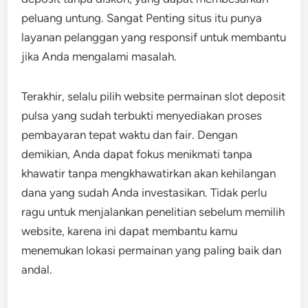
peluang untung. Sangat Penting situs itu punya
layanan pelanggan yang responsif untuk membantu
jika Anda mengalami masalah.
Terakhir, selalu pilih website permainan slot deposit
pulsa yang sudah terbukti menyediakan proses
pembayaran tepat waktu dan fair. Dengan
demikian, Anda dapat fokus menikmati tanpa
khawatir tanpa mengkhawatirkan akan kehilangan
dana yang sudah Anda investasikan. Tidak perlu
ragu untuk menjalankan penelitian sebelum memilih
website, karena ini dapat membantu kamu
menemukan lokasi permainan yang paling baik dan
andal.