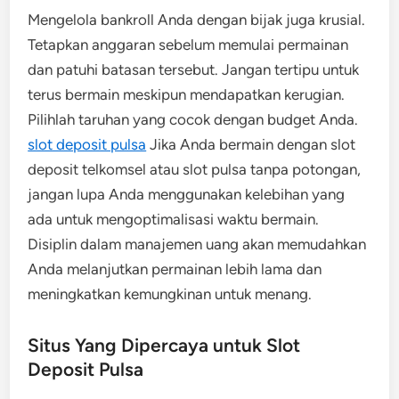
Mengelola bankroll Anda dengan bijak juga krusial.
Tetapkan anggaran sebelum memulai permainan
dan patuhi batasan tersebut. Jangan tertipu untuk
terus bermain meskipun mendapatkan kerugian.
Pilihlah taruhan yang cocok dengan budget Anda.
slot deposit pulsa
Jika Anda bermain dengan slot
deposit telkomsel atau slot pulsa tanpa potongan,
jangan lupa Anda menggunakan kelebihan yang
ada untuk mengoptimalisasi waktu bermain.
Disiplin dalam manajemen uang akan memudahkan
Anda melanjutkan permainan lebih lama dan
meningkatkan kemungkinan untuk menang.
Situs Yang Dipercaya untuk Slot
Deposit Pulsa