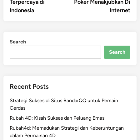
Terpercaya di
Poker Menakjubkan Di
Indonesia
Internet
Search
Search
Recent Posts
Strategi Sukses di Situs BandarQQ untuk Pemain
Cerdas
Rubah 4D: Kisah Sukses dan Peluang Emas
Rubah4d: Memadukan Strategi dan Keberuntungan
dalam Permainan 4D