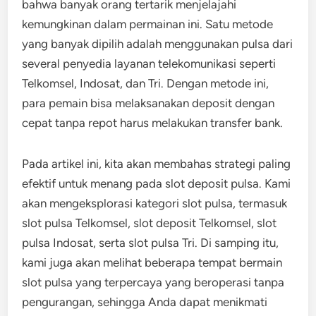
bahwa banyak orang tertarik menjelajahi
kemungkinan dalam permainan ini. Satu metode
yang banyak dipilih adalah menggunakan pulsa dari
several penyedia layanan telekomunikasi seperti
Telkomsel, Indosat, dan Tri. Dengan metode ini,
para pemain bisa melaksanakan deposit dengan
cepat tanpa repot harus melakukan transfer bank.
Pada artikel ini, kita akan membahas strategi paling
efektif untuk menang pada slot deposit pulsa. Kami
akan mengeksplorasi kategori slot pulsa, termasuk
slot pulsa Telkomsel, slot deposit Telkomsel, slot
pulsa Indosat, serta slot pulsa Tri. Di samping itu,
kami juga akan melihat beberapa tempat bermain
slot pulsa yang terpercaya yang beroperasi tanpa
pengurangan, sehingga Anda dapat menikmati