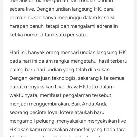
menarik untuk mengamati hasil undian undian
secara live. Dengan undian langsung HK, para
pemain bukan hanya menunggu dalam kondisi
harapan penuh, tetapi dan mengalami adrenalin
ketika nomor ditarik satu per satu.
Hari ini, banyak orang mencari undian langsung HK
pada hari ini dalam rangka mengetahui hasil terbaru
paling baru dari undian yang telah dilakukan.
Dengan kemajuan teknologis, sekarang kita semua
dapat menyaksikan Live Draw HK lotto dalam
waktu nyata, membuat pengalaman tersebut
menjadi menggembirakan. Baik Anda Anda
seorang pecinta loyal lotere ataukah baru
mengambil peluang, menyaksikan menyaksikan live
HK akan kamu merasakan atmosfer yang tiada tara.