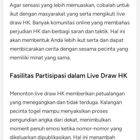
Agar sensasi yang lebih memuaskan, cobalah untuk
ikut dengan masyarakat yang serta mengikuti live
draw HK. Banyak komunitas online yang membahas
perjudian HK dan berbagi saran dan taktik. Hal ini
akan membentuk Anda lebih ikut serta dan dapat
membicarakan cerita dengan sesama pecinta yang
memiliki minat yang sama.
Fasilitas Partisipasi dalam Live Draw HK
Menonton live draw HK memberikan petualangan
yang menegangkan dan tidak terduga. Kalangan
pecinta togel mampu menyaksikan proses
pengundian angka dari dekat, menimbulkan
moment penuh emosi ketika nomor-nomor yang
dikeluarkan dipublikasikan. Hal ini menambah