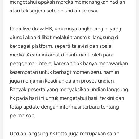
mengetahui apakah mereka memenangkan hadiah
atau tak segera setelah undian selesai.
Pada live draw HK, umumnya angka-angka yang
diundi akan dilihat melalui transmisi langsung di
berbagai platform, seperti televisi dan sosial
media. Acara ini amat dinanti-nanti oleh para
penggemar lotere, karena tidak hanya menawarkan
kesempatan untuk berbagi momen seru, namun
juga menjamin keadilan dalam proses undian.
Banyak peserta yang menyaksikan undian langsung
hk pada hari ini untuk mengetahui hasil terkini dan
tetap update dengan informasi terbaru tentang
permainan.
Undian langsung hk lotto juga merupakan salah