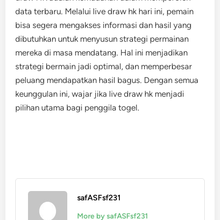
data terbaru. Melalui live draw hk hari ini, pemain
bisa segera mengakses informasi dan hasil yang
dibutuhkan untuk menyusun strategi permainan
mereka di masa mendatang. Hal ini menjadikan
strategi bermain jadi optimal, dan memperbesar
peluang mendapatkan hasil bagus. Dengan semua
keunggulan ini, wajar jika live draw hk menjadi
pilihan utama bagi penggila togel.
safASFsf231
More by safASFsf231