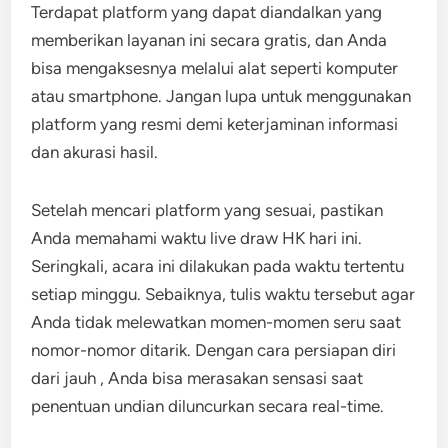
Terdapat platform yang dapat diandalkan yang
memberikan layanan ini secara gratis, dan Anda
bisa mengaksesnya melalui alat seperti komputer
atau smartphone. Jangan lupa untuk menggunakan
platform yang resmi demi keterjaminan informasi
dan akurasi hasil.
Setelah mencari platform yang sesuai, pastikan
Anda memahami waktu live draw HK hari ini.
Seringkali, acara ini dilakukan pada waktu tertentu
setiap minggu. Sebaiknya, tulis waktu tersebut agar
Anda tidak melewatkan momen-momen seru saat
nomor-nomor ditarik. Dengan cara persiapan diri
dari jauh , Anda bisa merasakan sensasi saat
penentuan undian diluncurkan secara real-time.