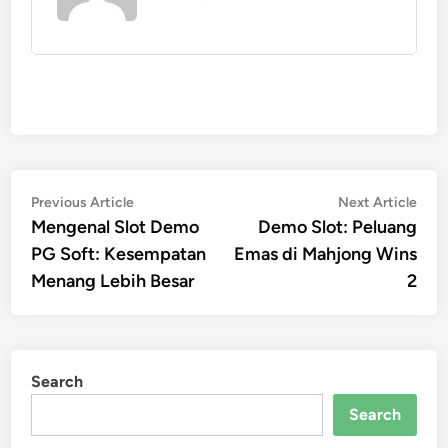
Post
Previous
Nex
Previous Article
Next Article
article:
artic
Mengenal Slot Demo
Demo Slot: Peluang
navigation
PG Soft: Kesempatan
Emas di Mahjong Wins
Menang Lebih Besar
2
Search
Search