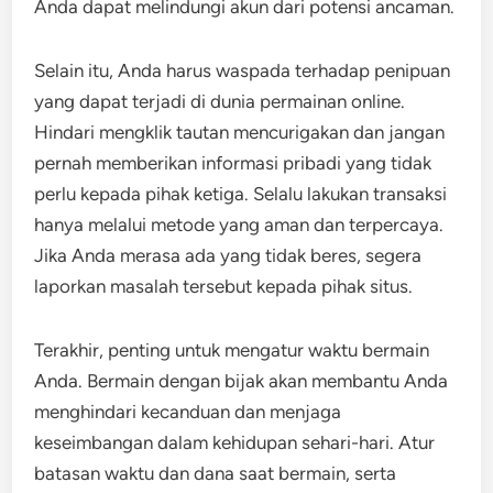
Anda dapat melindungi akun dari potensi ancaman.
Selain itu, Anda harus waspada terhadap penipuan
yang dapat terjadi di dunia permainan online.
Hindari mengklik tautan mencurigakan dan jangan
pernah memberikan informasi pribadi yang tidak
perlu kepada pihak ketiga. Selalu lakukan transaksi
hanya melalui metode yang aman dan terpercaya.
Jika Anda merasa ada yang tidak beres, segera
laporkan masalah tersebut kepada pihak situs.
Terakhir, penting untuk mengatur waktu bermain
Anda. Bermain dengan bijak akan membantu Anda
menghindari kecanduan dan menjaga
keseimbangan dalam kehidupan sehari-hari. Atur
batasan waktu dan dana saat bermain, serta