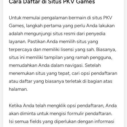
Cara Daftar di Situs PKV Games
Untuk memulai pengalaman bermain di situs PKV
Games, langkah pertama yang perlu Anda lakukan
adalah mengunjungi situs resmi dari penyedia
layanan. Pastikan Anda memilih situs yang
terpercaya dan memiliki lisensi yang sah. Biasanya,
situs ini memiliki tampilan yang ramah pengguna,
memudahkan Anda dalam navigasi. Setelah
menemukan situs yang tepat, cari opsi pendaftaran
atau daftar yang biasanya terletak di bagian atas
halaman.
Ketika Anda telah mengklik opsi pendaftaran, Anda
akan diminta untuk mengisi formulir pendaftaran.
Isi semua fields yang diperlukan dengan informasi