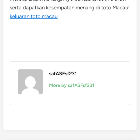
serta dapatkan kesempatan menang di toto Macau!
keluaran toto macau
safASFsf231
More by safASFsf231