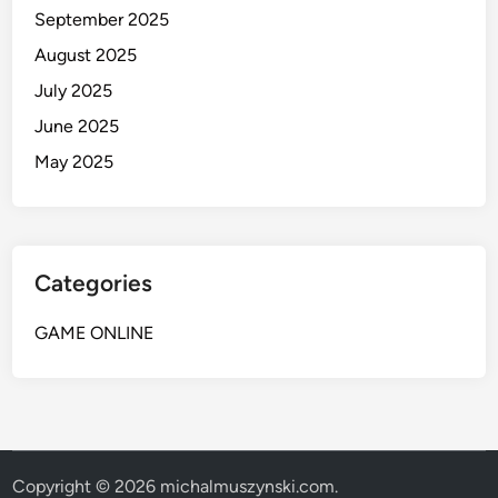
September 2025
August 2025
July 2025
June 2025
May 2025
Categories
GAME ONLINE
Copyright © 2026
michalmuszynski.com
.