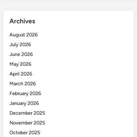
Archives
August 2026
July 2026
June 2026
May 2026
April 2026
March 2026
February 2026
January 2026
December 2025
November 2025
October 2025