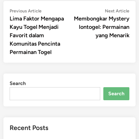
Post
Previous
Nex
Previous Article
Next Article
article:
artic
Lima Faktor Mengapa
Membongkar Mystery
navigation
Kayu Togel Menjadi
Iontogel: Permainan
Favorit dalam
yang Menarik
Komunitas Pencinta
Permainan Togel
Search
Search
Recent Posts