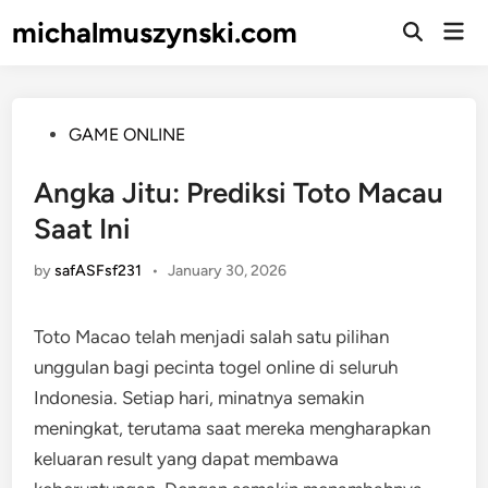
Skip
michalmuszynski.com
Mai
to
Open
Men
Search
content
Posted
GAME ONLINE
in
Angka Jitu: Prediksi Toto Macau
Saat Ini
by
safASFsf231
•
January 30, 2026
Toto Macao telah menjadi salah satu pilihan
unggulan bagi pecinta togel online di seluruh
Indonesia. Setiap hari, minatnya semakin
meningkat, terutama saat mereka mengharapkan
keluaran result yang dapat membawa