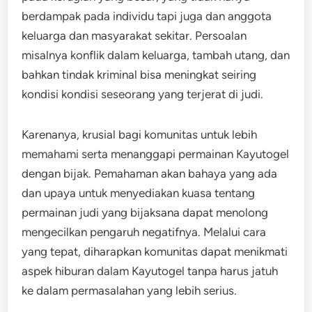
berdampak pada individu tapi juga dan anggota
keluarga dan masyarakat sekitar. Persoalan
misalnya konflik dalam keluarga, tambah utang, dan
bahkan tindak kriminal bisa meningkat seiring
kondisi kondisi seseorang yang terjerat di judi.
Karenanya, krusial bagi komunitas untuk lebih
memahami serta menanggapi permainan Kayutogel
dengan bijak. Pemahaman akan bahaya yang ada
dan upaya untuk menyediakan kuasa tentang
permainan judi yang bijaksana dapat menolong
mengecilkan pengaruh negatifnya. Melalui cara
yang tepat, diharapkan komunitas dapat menikmati
aspek hiburan dalam Kayutogel tanpa harus jatuh
ke dalam permasalahan yang lebih serius.