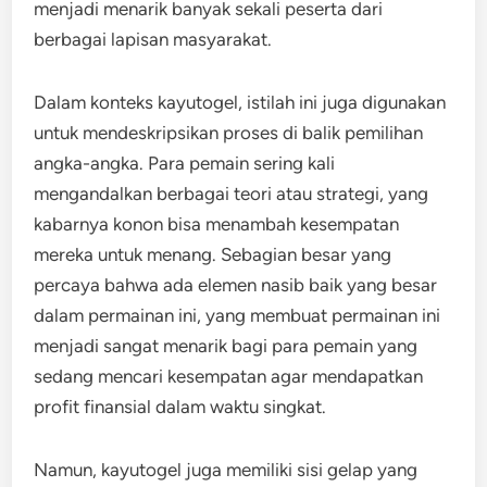
menjadi menarik banyak sekali peserta dari
berbagai lapisan masyarakat.
Dalam konteks kayutogel, istilah ini juga digunakan
untuk mendeskripsikan proses di balik pemilihan
angka-angka. Para pemain sering kali
mengandalkan berbagai teori atau strategi, yang
kabarnya konon bisa menambah kesempatan
mereka untuk menang. Sebagian besar yang
percaya bahwa ada elemen nasib baik yang besar
dalam permainan ini, yang membuat permainan ini
menjadi sangat menarik bagi para pemain yang
sedang mencari kesempatan agar mendapatkan
profit finansial dalam waktu singkat.
Namun, kayutogel juga memiliki sisi gelap yang