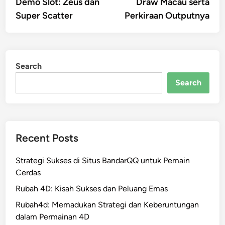
Demo Slot: Zeus dan
Draw Macau serta
Super Scatter
Perkiraan Outputnya
Search
Search
Recent Posts
Strategi Sukses di Situs BandarQQ untuk Pemain
Cerdas
Rubah 4D: Kisah Sukses dan Peluang Emas
Rubah4d: Memadukan Strategi dan Keberuntungan
dalam Permainan 4D