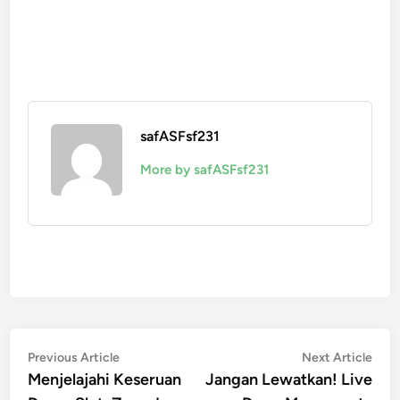
safASFsf231
More by safASFsf231
Post
Previous
Nex
Previous Article
Next Article
article:
artic
Menjelajahi Keseruan
Jangan Lewatkan! Live
navigation