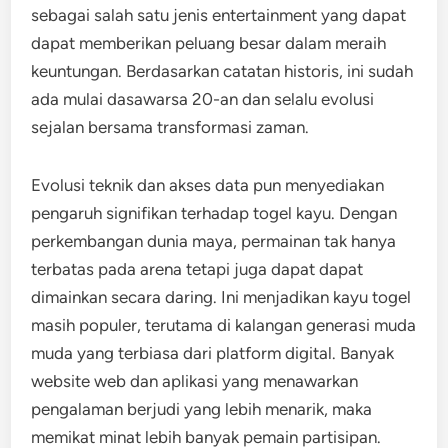
sebagai salah satu jenis entertainment yang dapat
dapat memberikan peluang besar dalam meraih
keuntungan. Berdasarkan catatan historis, ini sudah
ada mulai dasawarsa 20-an dan selalu evolusi
sejalan bersama transformasi zaman.
Evolusi teknik dan akses data pun menyediakan
pengaruh signifikan terhadap togel kayu. Dengan
perkembangan dunia maya, permainan tak hanya
terbatas pada arena tetapi juga dapat dapat
dimainkan secara daring. Ini menjadikan kayu togel
masih populer, terutama di kalangan generasi muda
muda yang terbiasa dari platform digital. Banyak
website web dan aplikasi yang menawarkan
pengalaman berjudi yang lebih menarik, maka
memikat minat lebih banyak pemain partisipan.