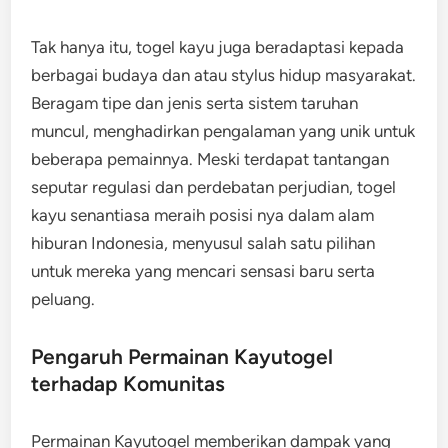
Tak hanya itu, togel kayu juga beradaptasi kepada
berbagai budaya dan atau stylus hidup masyarakat.
Beragam tipe dan jenis serta sistem taruhan
muncul, menghadirkan pengalaman yang unik untuk
beberapa pemainnya. Meski terdapat tantangan
seputar regulasi dan perdebatan perjudian, togel
kayu senantiasa meraih posisi nya dalam alam
hiburan Indonesia, menyusul salah satu pilihan
untuk mereka yang mencari sensasi baru serta
peluang.
Pengaruh Permainan Kayutogel
terhadap Komunitas
Permainan Kayutogel memberikan dampak yang