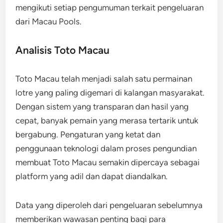
mengikuti setiap pengumuman terkait pengeluaran
dari Macau Pools.
Analisis Toto Macau
Toto Macau telah menjadi salah satu permainan
lotre yang paling digemari di kalangan masyarakat.
Dengan sistem yang transparan dan hasil yang
cepat, banyak pemain yang merasa tertarik untuk
bergabung. Pengaturan yang ketat dan
penggunaan teknologi dalam proses pengundian
membuat Toto Macau semakin dipercaya sebagai
platform yang adil dan dapat diandalkan.
Data yang diperoleh dari pengeluaran sebelumnya
memberikan wawasan penting bagi para