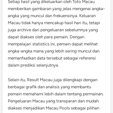
Setiap hasil yang dikeluarkan oleh Toto Macau
memberikan gambaran yang jelas mengenai angka-
angka yang muncul dan frekuensinya. Keluaran
Macau tidak hanya mencakup hasil hari itu, tetapi
juga archive dari pengeluaran sebelumnya yang
dapat diakses oleh para pemain. Dengan
mempelajari statistics ini, pemain dapat melihat
angka-angka mana yang lebih sering muncul dan
memanfaatkan data tersebut sebagai referensi
dalam prediksi selanjutnya.
Selain itu, Result Macau juga dilengkapi dengan
berbagai grafik dan analisis yang membantu
pemain memahami lebih dalam tentang permainan.
Pengeluaran Macau yang transparan dan mudah
diakses menjadikan Macau Pools sebagai pilihan