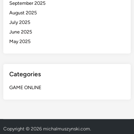
September 2025
August 2025
July 2025
June 2025
May 2025
Categories
GAME ONLINE
Copyright © 2026
michalmuszynski.com
.