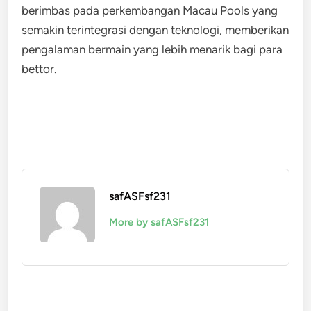
berimbas pada perkembangan Macau Pools yang
semakin terintegrasi dengan teknologi, memberikan
pengalaman bermain yang lebih menarik bagi para
bettor.
safASFsf231
More by safASFsf231