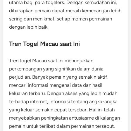
utama bagi para togelers. Dengan kemudahan ini,
diharapkan pemain dapat meraih kemenangan lebih
sering dan menikmati setiap momen permainan
dengan lebih baik.
Tren Togel Macau saat Ini
Tren togel Macau saat ini menunjukkan
perkembangan yang signifikan dalam dunia
perjudian. Banyak pemain yang semakin aktif
mencari informasi mengenai data dan hasil
keluaran terbaru. Dengan akses yang lebih mudah
terhadap internet, informasi tentang angka-angka
yang keluar semakin cepat tersebar. Hal ini telah
menyebabkan peningkatan antusiasme di kalangan
pemain untuk terlibat dalam permainan tersebut.