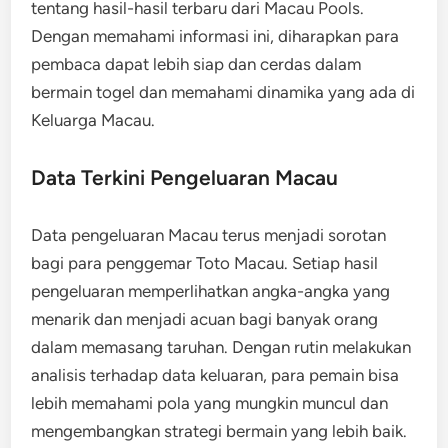
tentang hasil-hasil terbaru dari Macau Pools.
Dengan memahami informasi ini, diharapkan para
pembaca dapat lebih siap dan cerdas dalam
bermain togel dan memahami dinamika yang ada di
Keluarga Macau.
Data Terkini Pengeluaran Macau
Data pengeluaran Macau terus menjadi sorotan
bagi para penggemar Toto Macau. Setiap hasil
pengeluaran memperlihatkan angka-angka yang
menarik dan menjadi acuan bagi banyak orang
dalam memasang taruhan. Dengan rutin melakukan
analisis terhadap data keluaran, para pemain bisa
lebih memahami pola yang mungkin muncul dan
mengembangkan strategi bermain yang lebih baik.