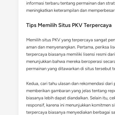
informasi terbaru tentang permainan dan stra
meningkatkan keterampilan dan memperbesar
Tips Memilih Situs PKV Terpercaya
Memilih situs PKV yang terpercaya sangat p
aman dan menyenangkan. Pertama, periksa lisens
terpercaya biasanya memiliki lisensi resmi da
menunjukkan bahwa mereka beroperasi secara l
permainan yang ditawarkan di situs tersebut t
Kedua, cari tahu ulasan dan rekomendasi dari 
memberikan gambaran yang jelas tentang reput
biasanya lebih dapat diandalkan. Selain itu,
responsif, karena ini menunjukkan komitmen s
terpercaya biasanya menyediakan berbagai sa