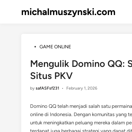
Skip
michalmuszynski.com
to
content
Posted
GAME ONLINE
in
Mengulik Domino QQ: St
Situs PKV
by
safASFsf231
•
February 1, 2026
Domino QQ telah menjadi salah satu permainan
online di Indonesia. Dengan komunitas yang 
untuk meningkatkan peluang mereka dalam perm
terdapat juga berbagai strategi yang dapat di