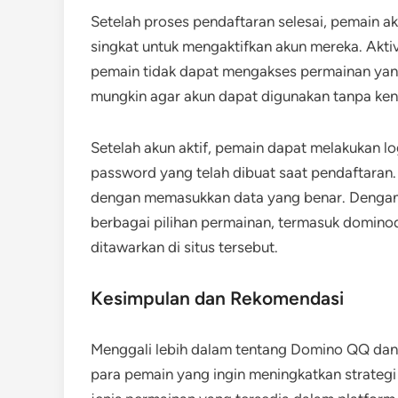
Setelah proses pendaftaran selesai, pemain a
singkat untuk mengaktifkan akun mereka. Aktiv
pemain tidak dapat mengakses permainan yang 
mungkin agar akun dapat digunakan tanpa ken
Setelah akun aktif, pemain dapat melakukan 
password yang telah dibuat saat pendaftaran
dengan memasukkan data yang benar. Dengan 
berbagai pilihan permainan, termasuk dominoq
ditawarkan di situs tersebut.
Kesimpulan dan Rekomendasi
Menggali lebih dalam tentang Domino QQ dan
para pemain yang ingin meningkatkan strate