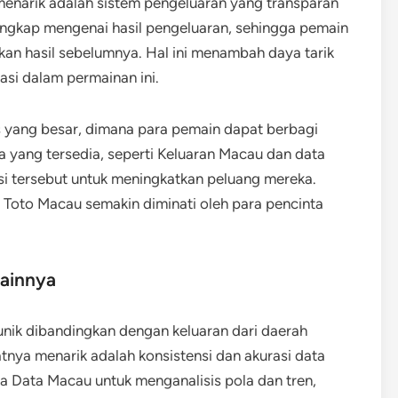
enarik adalah sistem pengeluaran yang transparan
engkap mengenai hasil pengeluaran, sehingga pemain
kan hasil sebelumnya. Hal ini menambah daya tarik
asi dalam permainan ini.
as yang besar, dimana para pemain dapat berbagi
a yang tersedia, seperti Keluaran Macau dan data
si tersebut untuk meningkatkan peluang mereka.
ka Toto Macau semakin diminati oleh para pencinta
Lainnya
nik dibandingkan dengan keluaran dari daerah
tnya menarik adalah konsistensi dan akurasi data
da Data Macau untuk menganalisis pola dan tren,