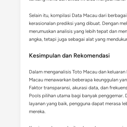
Selain itu, kompilasi Data Macau dari berba
kerasionalan prediksi yang dibuat. Dengan mel
merumuskan analisis yang lebih tepat dan men
angka, tetapi juga sebagai alat yang menduk
Kesimpulan dan Rekomendasi
Dalam menganalisis Toto Macau dan keluaran 
Macau menawarkan beberapa keunggulan yang
Faktor transparansi, akurasi data, dan freku
Pools pilihan utama bagi banyak penggemar. D
layanan yang baik, pengguna dapat merasa le
mereka.