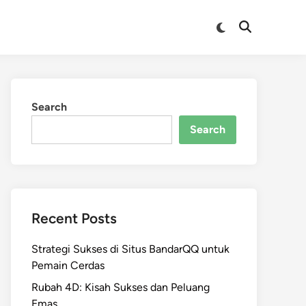
Switch
Open
to
Search
dark
mode
Search
Search
Recent Posts
Strategi Sukses di Situs BandarQQ untuk
Pemain Cerdas
Rubah 4D: Kisah Sukses dan Peluang
Emas