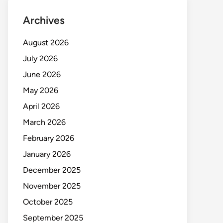
Archives
August 2026
July 2026
June 2026
May 2026
April 2026
March 2026
February 2026
January 2026
December 2025
November 2025
October 2025
September 2025