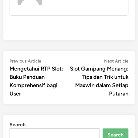
Post
Previous
Nex
Previous Article
Next Article
article:
artic
Mengetahui RTP Slot:
Slot Gampang Menang:
navigation
Buku Panduan
Tips dan Trik untuk
Komprehensif bagi
Maxwin dalam Setiap
User
Putaran
Search
Search