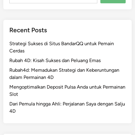
Recent Posts
Strategi Sukses di Situs BandarQQ untuk Pemain
Cerdas
Rubah 4D: Kisah Sukses dan Peluang Emas
Rubah4d: Memadukan Strategi dan Keberuntungan
dalam Permainan 4D
Mengoptimalkan Deposit Pulsa Anda untuk Permainan
Slot
Dari Pemula hingga Ahli: Perjalanan Saya dengan Salju
4D