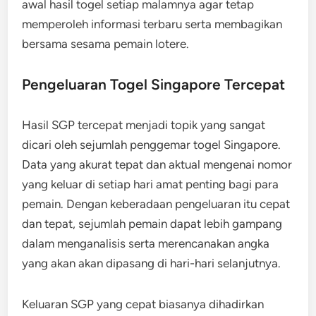
awal hasil togel setiap malamnya agar tetap
memperoleh informasi terbaru serta membagikan
bersama sesama pemain lotere.
Pengeluaran Togel Singapore Tercepat
Hasil SGP tercepat menjadi topik yang sangat
dicari oleh sejumlah penggemar togel Singapore.
Data yang akurat tepat dan aktual mengenai nomor
yang keluar di setiap hari amat penting bagi para
pemain. Dengan keberadaan pengeluaran itu cepat
dan tepat, sejumlah pemain dapat lebih gampang
dalam menganalisis serta merencanakan angka
yang akan akan dipasang di hari-hari selanjutnya.
Keluaran SGP yang cepat biasanya dihadirkan