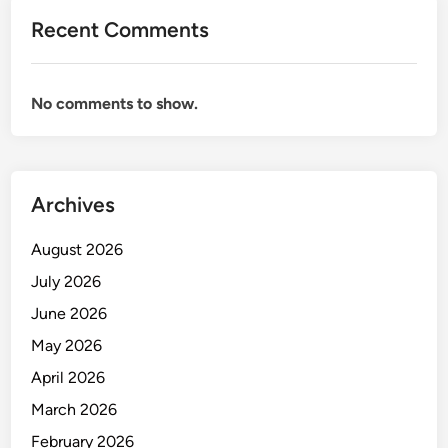
Recent Comments
No comments to show.
Archives
August 2026
July 2026
June 2026
May 2026
April 2026
March 2026
February 2026