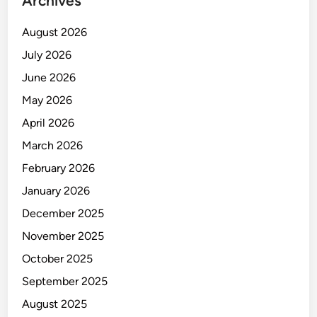
Archives
August 2026
July 2026
June 2026
May 2026
April 2026
March 2026
February 2026
January 2026
December 2025
November 2025
October 2025
September 2025
August 2025