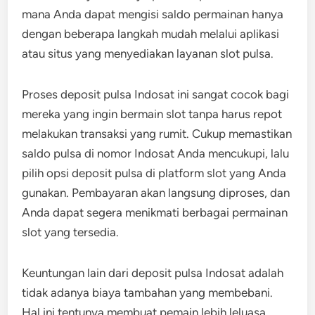
mana Anda dapat mengisi saldo permainan hanya
dengan beberapa langkah mudah melalui aplikasi
atau situs yang menyediakan layanan slot pulsa.
Proses deposit pulsa Indosat ini sangat cocok bagi
mereka yang ingin bermain slot tanpa harus repot
melakukan transaksi yang rumit. Cukup memastikan
saldo pulsa di nomor Indosat Anda mencukupi, lalu
pilih opsi deposit pulsa di platform slot yang Anda
gunakan. Pembayaran akan langsung diproses, dan
Anda dapat segera menikmati berbagai permainan
slot yang tersedia.
Keuntungan lain dari deposit pulsa Indosat adalah
tidak adanya biaya tambahan yang membebani.
Hal ini tentunya membuat pemain lebih leluasa