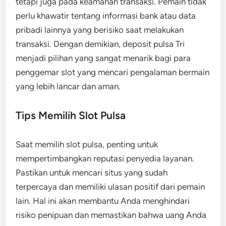
tetapi juga pada keamanan transaksi. Pemain tidak
perlu khawatir tentang informasi bank atau data
pribadi lainnya yang berisiko saat melakukan
transaksi. Dengan demikian, deposit pulsa Tri
menjadi pilihan yang sangat menarik bagi para
penggemar slot yang mencari pengalaman bermain
yang lebih lancar dan aman.
Tips Memilih Slot Pulsa
Saat memilih slot pulsa, penting untuk
mempertimbangkan reputasi penyedia layanan.
Pastikan untuk mencari situs yang sudah
terpercaya dan memiliki ulasan positif dari pemain
lain. Hal ini akan membantu Anda menghindari
risiko penipuan dan memastikan bahwa uang Anda