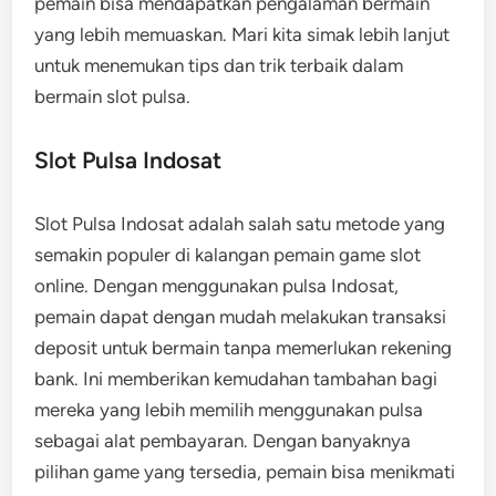
pemain bisa mendapatkan pengalaman bermain
yang lebih memuaskan. Mari kita simak lebih lanjut
untuk menemukan tips dan trik terbaik dalam
bermain slot pulsa.
Slot Pulsa Indosat
Slot Pulsa Indosat adalah salah satu metode yang
semakin populer di kalangan pemain game slot
online. Dengan menggunakan pulsa Indosat,
pemain dapat dengan mudah melakukan transaksi
deposit untuk bermain tanpa memerlukan rekening
bank. Ini memberikan kemudahan tambahan bagi
mereka yang lebih memilih menggunakan pulsa
sebagai alat pembayaran. Dengan banyaknya
pilihan game yang tersedia, pemain bisa menikmati