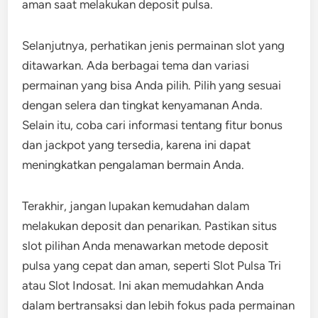
aman saat melakukan deposit pulsa.
Selanjutnya, perhatikan jenis permainan slot yang
ditawarkan. Ada berbagai tema dan variasi
permainan yang bisa Anda pilih. Pilih yang sesuai
dengan selera dan tingkat kenyamanan Anda.
Selain itu, coba cari informasi tentang fitur bonus
dan jackpot yang tersedia, karena ini dapat
meningkatkan pengalaman bermain Anda.
Terakhir, jangan lupakan kemudahan dalam
melakukan deposit dan penarikan. Pastikan situs
slot pilihan Anda menawarkan metode deposit
pulsa yang cepat dan aman, seperti Slot Pulsa Tri
atau Slot Indosat. Ini akan memudahkan Anda
dalam bertransaksi dan lebih fokus pada permainan