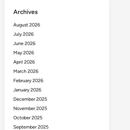
Archives
August 2026
July 2026
June 2026
May 2026
April 2026
March 2026
February 2026
January 2026
December 2025
November 2025
October 2025
September 2025