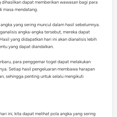
ang dihasilkan dapat memberikan wawasan bagi para
di masa mendatang.
 angka yang sering muncul dalam hasil sebelumnya.
nalisis angka-angka tersebut, mereka dapat
il yang didapatkan hari ini akan dianalisis lebih
tentu yang dapat diandalkan.
terbaru, para penggemar togel dapat melakukan
utnya. Setiap hasil pengeluaran membawa harapan
, sehingga penting untuk selalu mengikuti
ari ini, kita dapat melihat pola angka yang sering