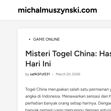
Skip
michalmuszynski.com
to
content
Posted
GAME ONLINE
in
Misteri Togel China: Ha
Hari Ini
by
safASFsf231
•
March 20, 2026
Togel China merupakan salah satu permainan 
angka di Indonesia. Menawarkan sensasi dan 
perhatian banyak orang setiap harinya. Dengan
banyak pemain yang menunggu dengan antusia