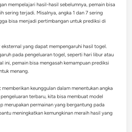
an mempelajari hasil-hasil sebelumnya, pemain bisa
ering terjadi. Misalnya, angka 1 dan 7 sering
ga bisa menjadi pertimbangan untuk prediksi di
r eksternal yang dapat mempengaruhi hasil togel.
ruh pada pengeluaran togel, seperti hari libur atau
hal ini, pemain bisa mengasah kemampuan prediksi
untuk menang.
pat memberikan keunggulan dalam menentukan angka
 pengeluaran terbaru, kita bisa membuat model
tetap merupakan permainan yang bergantung pada
bantu meningkatkan kemungkinan meraih hasil yang