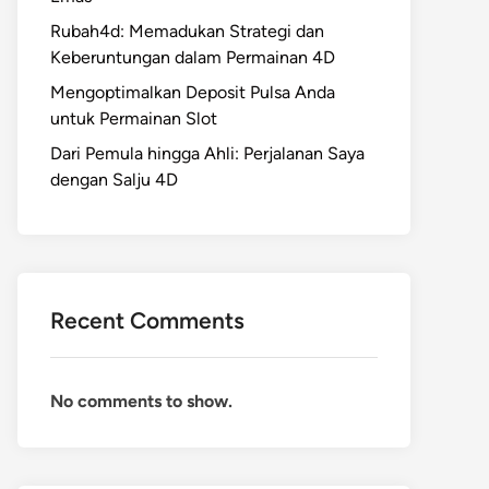
Rubah4d: Memadukan Strategi dan
Keberuntungan dalam Permainan 4D
Mengoptimalkan Deposit Pulsa Anda
untuk Permainan Slot
Dari Pemula hingga Ahli: Perjalanan Saya
dengan Salju 4D
Recent Comments
No comments to show.