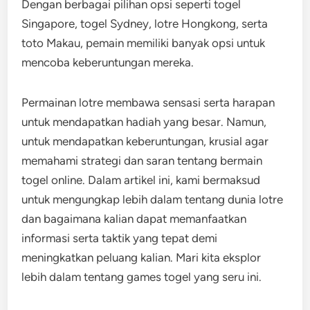
Dengan berbagai pilihan opsi seperti togel
Singapore, togel Sydney, lotre Hongkong, serta
toto Makau, pemain memiliki banyak opsi untuk
mencoba keberuntungan mereka.
Permainan lotre membawa sensasi serta harapan
untuk mendapatkan hadiah yang besar. Namun,
untuk mendapatkan keberuntungan, krusial agar
memahami strategi dan saran tentang bermain
togel online. Dalam artikel ini, kami bermaksud
untuk mengungkap lebih dalam tentang dunia lotre
dan bagaimana kalian dapat memanfaatkan
informasi serta taktik yang tepat demi
meningkatkan peluang kalian. Mari kita eksplor
lebih dalam tentang games togel yang seru ini.