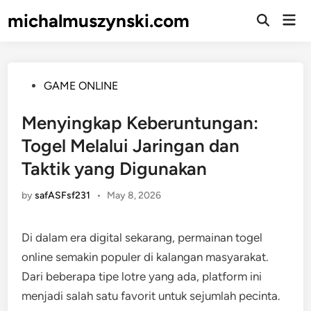
Skip
michalmuszynski.com
Mai
to
Open
Men
Search
content
Posted
GAME ONLINE
in
Menyingkap Keberuntungan:
Togel Melalui Jaringan dan
Taktik yang Digunakan
by
safASFsf231
•
May 8, 2026
Di dalam era digital sekarang, permainan togel
online semakin populer di kalangan masyarakat.
Dari beberapa tipe lotre yang ada, platform ini
menjadi salah satu favorit untuk sejumlah pecinta.