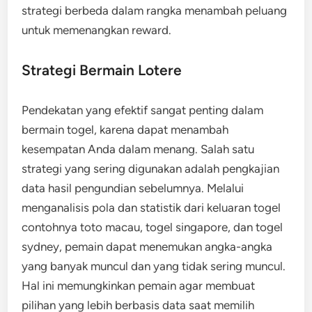
strategi berbeda dalam rangka menambah peluang
untuk memenangkan reward.
Strategi Bermain Lotere
Pendekatan yang efektif sangat penting dalam
bermain togel, karena dapat menambah
kesempatan Anda dalam menang. Salah satu
strategi yang sering digunakan adalah pengkajian
data hasil pengundian sebelumnya. Melalui
menganalisis pola dan statistik dari keluaran togel
contohnya toto macau, togel singapore, dan togel
sydney, pemain dapat menemukan angka-angka
yang banyak muncul dan yang tidak sering muncul.
Hal ini memungkinkan pemain agar membuat
pilihan yang lebih berbasis data saat memilih