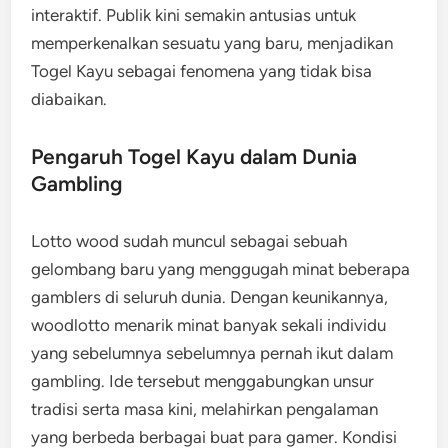
interaktif. Publik kini semakin antusias untuk
memperkenalkan sesuatu yang baru, menjadikan
Togel Kayu sebagai fenomena yang tidak bisa
diabaikan.
Pengaruh Togel Kayu dalam Dunia
Gambling
Lotto wood sudah muncul sebagai sebuah
gelombang baru yang menggugah minat beberapa
gamblers di seluruh dunia. Dengan keunikannya,
woodlotto menarik minat banyak sekali individu
yang sebelumnya sebelumnya pernah ikut dalam
gambling. Ide tersebut menggabungkan unsur
tradisi serta masa kini, melahirkan pengalaman
yang berbeda berbagai buat para gamer. Kondisi