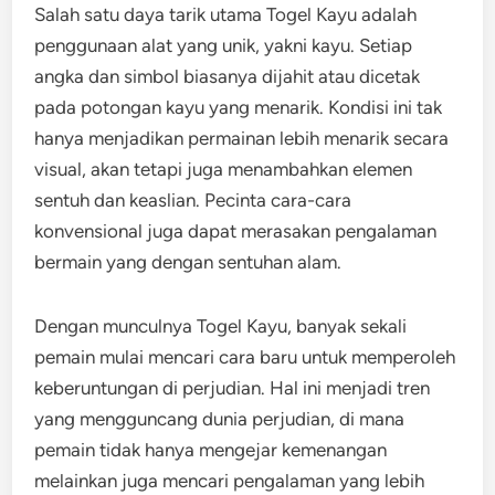
Salah satu daya tarik utama Togel Kayu adalah
penggunaan alat yang unik, yakni kayu. Setiap
angka dan simbol biasanya dijahit atau dicetak
pada potongan kayu yang menarik. Kondisi ini tak
hanya menjadikan permainan lebih menarik secara
visual, akan tetapi juga menambahkan elemen
sentuh dan keaslian. Pecinta cara-cara
konvensional juga dapat merasakan pengalaman
bermain yang dengan sentuhan alam.
Dengan munculnya Togel Kayu, banyak sekali
pemain mulai mencari cara baru untuk memperoleh
keberuntungan di perjudian. Hal ini menjadi tren
yang mengguncang dunia perjudian, di mana
pemain tidak hanya mengejar kemenangan
melainkan juga mencari pengalaman yang lebih