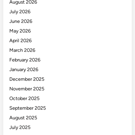
August 2026
July 2026
June 2026
May 2026
April 2026
March 2026
February 2026
January 2026
December 2025
November 2025
October 2025
September 2025
August 2025
July 2025