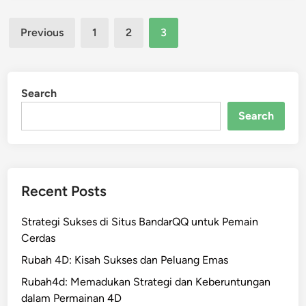
p
t
a
u
Posts
o
c
Previous
1
2
3
n
g
pagination
a
t
e
u
u
l
:
k
:
Search
A
P
C
p
Search
e
a
a
m
r
I
u
a
t
l
C
u
a
Recent Posts
e
T
r
o
Strategi Sukses di Situs BandarQQ untuk Pemain
d
t
Cerdas
a
o
s
d
Rubah 4D: Kisah Sukses dan Peluang Emas
M
a
Rubah4d: Memadukan Strategi dan Keberuntungan
e
n
dalam Permainan 4D
n