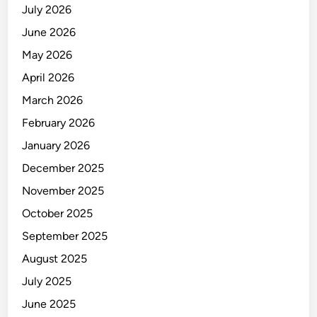
n
?
July 2026
g
June 2026
a
n
May 2026
April 2026
March 2026
February 2026
January 2026
December 2025
November 2025
October 2025
September 2025
August 2025
July 2025
June 2025