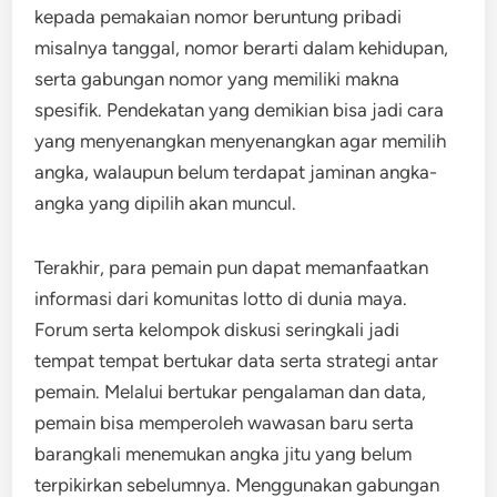
kepada pemakaian nomor beruntung pribadi
misalnya tanggal, nomor berarti dalam kehidupan,
serta gabungan nomor yang memiliki makna
spesifik. Pendekatan yang demikian bisa jadi cara
yang menyenangkan menyenangkan agar memilih
angka, walaupun belum terdapat jaminan angka-
angka yang dipilih akan muncul.
Terakhir, para pemain pun dapat memanfaatkan
informasi dari komunitas lotto di dunia maya.
Forum serta kelompok diskusi seringkali jadi
tempat tempat bertukar data serta strategi antar
pemain. Melalui bertukar pengalaman dan data,
pemain bisa memperoleh wawasan baru serta
barangkali menemukan angka jitu yang belum
terpikirkan sebelumnya. Menggunakan gabungan