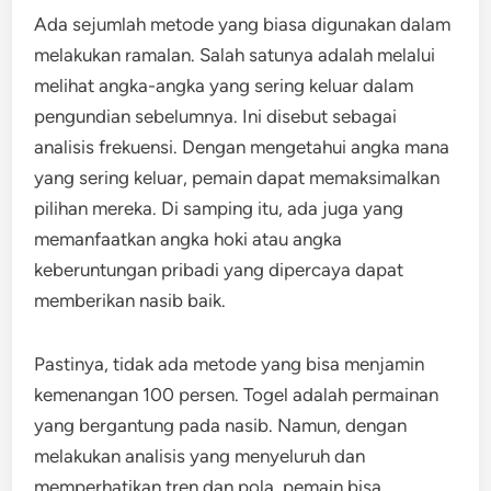
Ada sejumlah metode yang biasa digunakan dalam
melakukan ramalan. Salah satunya adalah melalui
melihat angka-angka yang sering keluar dalam
pengundian sebelumnya. Ini disebut sebagai
analisis frekuensi. Dengan mengetahui angka mana
yang sering keluar, pemain dapat memaksimalkan
pilihan mereka. Di samping itu, ada juga yang
memanfaatkan angka hoki atau angka
keberuntungan pribadi yang dipercaya dapat
memberikan nasib baik.
Pastinya, tidak ada metode yang bisa menjamin
kemenangan 100 persen. Togel adalah permainan
yang bergantung pada nasib. Namun, dengan
melakukan analisis yang menyeluruh dan
memperhatikan tren dan pola, pemain bisa