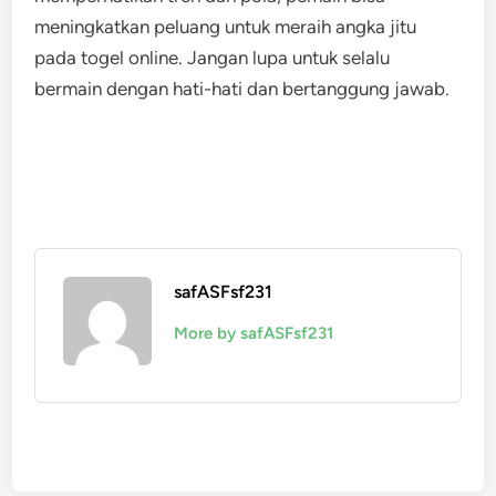
meningkatkan peluang untuk meraih angka jitu
pada togel online. Jangan lupa untuk selalu
bermain dengan hati-hati dan bertanggung jawab.
safASFsf231
More by safASFsf231