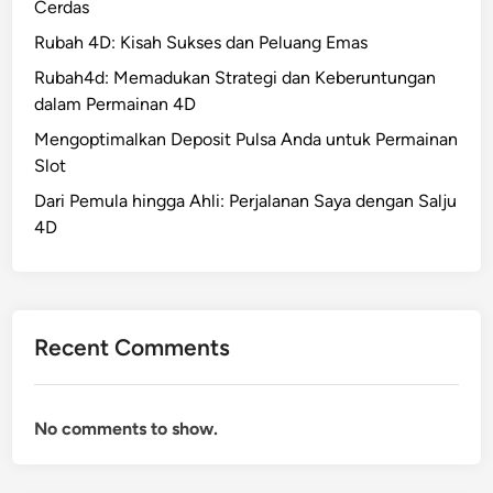
Cerdas
Rubah 4D: Kisah Sukses dan Peluang Emas
Rubah4d: Memadukan Strategi dan Keberuntungan
dalam Permainan 4D
Mengoptimalkan Deposit Pulsa Anda untuk Permainan
Slot
Dari Pemula hingga Ahli: Perjalanan Saya dengan Salju
4D
Recent Comments
No comments to show.