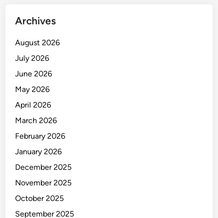
Archives
August 2026
July 2026
June 2026
May 2026
April 2026
March 2026
February 2026
January 2026
December 2025
November 2025
October 2025
September 2025