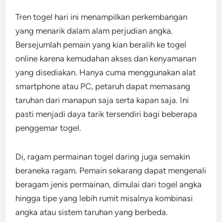
Tren togel hari ini menampilkan perkembangan
yang menarik dalam alam perjudian angka.
Bersejumlah pemain yang kian beralih ke togel
online karena kemudahan akses dan kenyamanan
yang disediakan. Hanya cuma menggunakan alat
smartphone atau PC, petaruh dapat memasang
taruhan dari manapun saja serta kapan saja. Ini
pasti menjadi daya tarik tersendiri bagi beberapa
penggemar togel.
Di, ragam permainan togel daring juga semakin
beraneka ragam. Pemain sekarang dapat mengenali
beragam jenis permainan, dimulai dari togel angka
hingga tipe yang lebih rumit misalnya kombinasi
angka atau sistem taruhan yang berbeda.