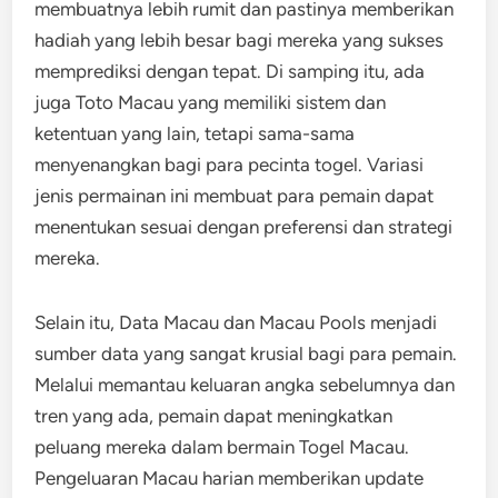
membuatnya lebih rumit dan pastinya memberikan
hadiah yang lebih besar bagi mereka yang sukses
memprediksi dengan tepat. Di samping itu, ada
juga Toto Macau yang memiliki sistem dan
ketentuan yang lain, tetapi sama-sama
menyenangkan bagi para pecinta togel. Variasi
jenis permainan ini membuat para pemain dapat
menentukan sesuai dengan preferensi dan strategi
mereka.
Selain itu, Data Macau dan Macau Pools menjadi
sumber data yang sangat krusial bagi para pemain.
Melalui memantau keluaran angka sebelumnya dan
tren yang ada, pemain dapat meningkatkan
peluang mereka dalam bermain Togel Macau.
Pengeluaran Macau harian memberikan update