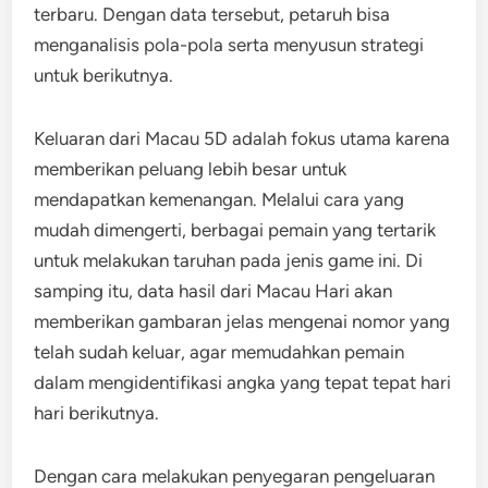
terbaru. Dengan data tersebut, petaruh bisa
menganalisis pola-pola serta menyusun strategi
untuk berikutnya.
Keluaran dari Macau 5D adalah fokus utama karena
memberikan peluang lebih besar untuk
mendapatkan kemenangan. Melalui cara yang
mudah dimengerti, berbagai pemain yang tertarik
untuk melakukan taruhan pada jenis game ini. Di
samping itu, data hasil dari Macau Hari akan
memberikan gambaran jelas mengenai nomor yang
telah sudah keluar, agar memudahkan pemain
dalam mengidentifikasi angka yang tepat tepat hari
hari berikutnya.
Dengan cara melakukan penyegaran pengeluaran