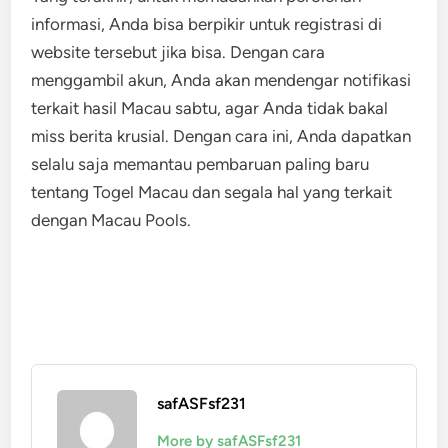
informasi, Anda bisa berpikir untuk registrasi di
website tersebut jika bisa. Dengan cara
menggambil akun, Anda akan mendengar notifikasi
terkait hasil Macau sabtu, agar Anda tidak bakal
miss berita krusial. Dengan cara ini, Anda dapatkan
selalu saja memantau pembaruan paling baru
tentang Togel Macau dan segala hal yang terkait
dengan Macau Pools.
safASFsf231
More by safASFsf231