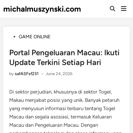
Skip
michalmuszynski.com
Mai
to
Open
Men
Search
content
Posted
GAME ONLINE
in
Portal Pengeluaran Macau: Ikuti
Update Terkini Setiap Hari
by
safASFsf231
•
June 24, 2026
Di sektor perjudian, khususnya di sektor Togel,
Makau menjabat posisi yang unik. Banyak petaruh
yang menyusun informasi terbaru tentang Togel
Macau dan segala asosiasi, termasuk Keluaran
Macau dan Pengeluaran Macau. Dengan