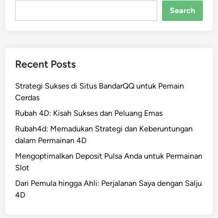
Search
Recent Posts
Strategi Sukses di Situs BandarQQ untuk Pemain
Cerdas
Rubah 4D: Kisah Sukses dan Peluang Emas
Rubah4d: Memadukan Strategi dan Keberuntungan
dalam Permainan 4D
Mengoptimalkan Deposit Pulsa Anda untuk Permainan
Slot
Dari Pemula hingga Ahli: Perjalanan Saya dengan Salju
4D