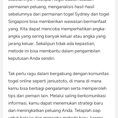
permainan peluang, menganalisis hasil-hasil
sebelumnya dari permainan togel Sydney dan togel
Singapore bisa memberikan wawasan bermanfaat
yang. Kita dapat mencoba memperhatikan angka-
angka yang sering banyak keluar atau angka yang
jarang keluar. Sekalipun tidak ada kepastian,
metode ini bisa membantu dalam pengambilan
keputusan Anda sendiri.
Tak perlu ragu dalam bergabung dengan komunitas
togel online seperti jeniustoto, di mana di mana
kamu bisa berbagi pengalaman serta memperoleh
tips dari pemain lain. Melalui saling berkomunikasi
informasi, kamu dapat menemukan strategi baru
dan meningkatkan peluang Anda. Tetaplah siap
untuk belajar dan mencoba metode baru, karena