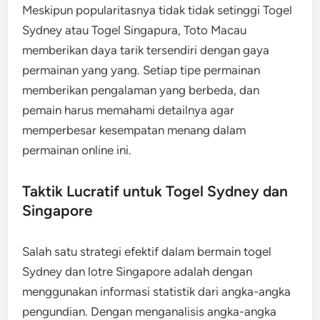
Meskipun popularitasnya tidak tidak setinggi Togel
Sydney atau Togel Singapura, Toto Macau
memberikan daya tarik tersendiri dengan gaya
permainan yang yang. Setiap tipe permainan
memberikan pengalaman yang berbeda, dan
pemain harus memahami detailnya agar
memperbesar kesempatan menang dalam
permainan online ini.
Taktik Lucratif untuk Togel Sydney dan
Singapore
Salah satu strategi efektif dalam bermain togel
Sydney dan lotre Singapore adalah dengan
menggunakan informasi statistik dari angka-angka
pengundian. Dengan menganalisis angka-angka