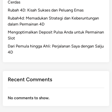
Cerdas
Rubah 4D: Kisah Sukses dan Peluang Emas
Rubah4d: Memadukan Strategi dan Keberuntungan
dalam Permainan 4D
Mengoptimalkan Deposit Pulsa Anda untuk Permainan
Slot
Dari Pemula hingga Ahli: Perjalanan Saya dengan Salju
4D
Recent Comments
No comments to show.