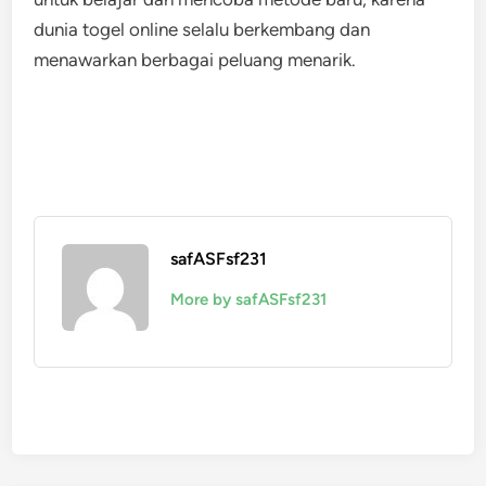
dunia togel online selalu berkembang dan
menawarkan berbagai peluang menarik.
safASFsf231
More by safASFsf231