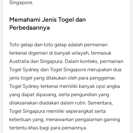
Singapore.
Memahami Jenis Togel dan
Perbedaannya
Toto gelap dan toto gelap adalah permainan
terkenal digemari di banyak wilayah, termasuk
Australia dan Singapura. Dalam konteks, permainan
Togel Sydney dan Togel Singapore merupakan dua
jenis togel yang dilakukan oleh para penggemar.
Togel Sydney terkenal memiliki banyak opsi angka
yang dapat dipasang, serta pengundian yang
dilaksanakan diadakan dalam rutin. Sementara,
Togel Singapura memiliki seperangkat serta
ketentuan yang, menawarkan pengalaman gaming
tertentu khas bagi para pemainnya.