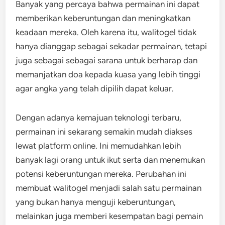
Banyak yang percaya bahwa permainan ini dapat
memberikan keberuntungan dan meningkatkan
keadaan mereka. Oleh karena itu, walitogel tidak
hanya dianggap sebagai sekadar permainan, tetapi
juga sebagai sebagai sarana untuk berharap dan
memanjatkan doa kepada kuasa yang lebih tinggi
agar angka yang telah dipilih dapat keluar.
Dengan adanya kemajuan teknologi terbaru,
permainan ini sekarang semakin mudah diakses
lewat platform online. Ini memudahkan lebih
banyak lagi orang untuk ikut serta dan menemukan
potensi keberuntungan mereka. Perubahan ini
membuat walitogel menjadi salah satu permainan
yang bukan hanya menguji keberuntungan,
melainkan juga memberi kesempatan bagi pemain