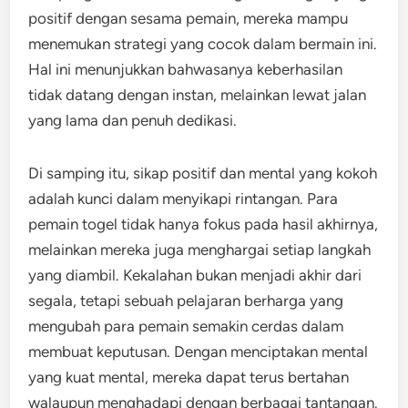
positif dengan sesama pemain, mereka mampu
menemukan strategi yang cocok dalam bermain ini.
Hal ini menunjukkan bahwasanya keberhasilan
tidak datang dengan instan, melainkan lewat jalan
yang lama dan penuh dedikasi.
Di samping itu, sikap positif dan mental yang kokoh
adalah kunci dalam menyikapi rintangan. Para
pemain togel tidak hanya fokus pada hasil akhirnya,
melainkan mereka juga menghargai setiap langkah
yang diambil. Kekalahan bukan menjadi akhir dari
segala, tetapi sebuah pelajaran berharga yang
mengubah para pemain semakin cerdas dalam
membuat keputusan. Dengan menciptakan mental
yang kuat mental, mereka dapat terus bertahan
walaupun menghadapi dengan berbagai tantangan.