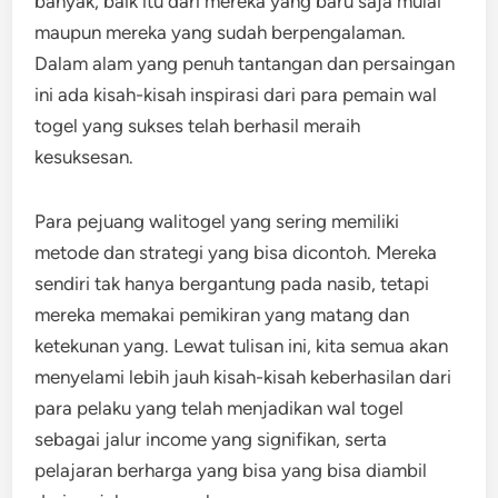
banyak, baik itu dari mereka yang baru saja mulai
maupun mereka yang sudah berpengalaman.
Dalam alam yang penuh tantangan dan persaingan
ini ada kisah-kisah inspirasi dari para pemain wal
togel yang sukses telah berhasil meraih
kesuksesan.
Para pejuang walitogel yang sering memiliki
metode dan strategi yang bisa dicontoh. Mereka
sendiri tak hanya bergantung pada nasib, tetapi
mereka memakai pemikiran yang matang dan
ketekunan yang. Lewat tulisan ini, kita semua akan
menyelami lebih jauh kisah-kisah keberhasilan dari
para pelaku yang telah menjadikan wal togel
sebagai jalur income yang signifikan, serta
pelajaran berharga yang bisa yang bisa diambil