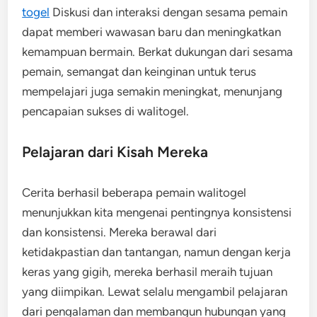
togel
Diskusi dan interaksi dengan sesama pemain
dapat memberi wawasan baru dan meningkatkan
kemampuan bermain. Berkat dukungan dari sesama
pemain, semangat dan keinginan untuk terus
mempelajari juga semakin meningkat, menunjang
pencapaian sukses di walitogel.
Pelajaran dari Kisah Mereka
Cerita berhasil beberapa pemain walitogel
menunjukkan kita mengenai pentingnya konsistensi
dan konsistensi. Mereka berawal dari
ketidakpastian dan tantangan, namun dengan kerja
keras yang gigih, mereka berhasil meraih tujuan
yang diimpikan. Lewat selalu mengambil pelajaran
dari pengalaman dan membangun hubungan yang