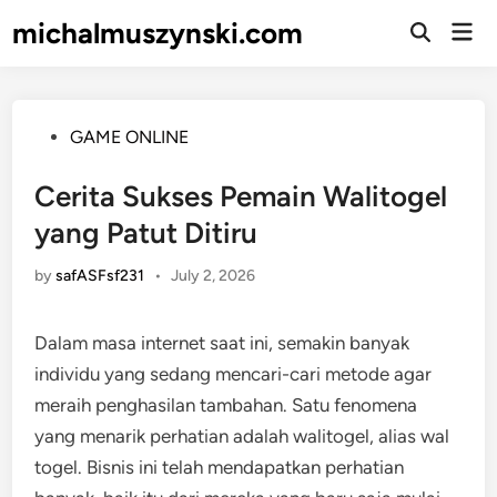
Skip
michalmuszynski.com
Mai
to
Open
Men
Search
content
Posted
GAME ONLINE
in
Cerita Sukses Pemain Walitogel
yang Patut Ditiru
by
safASFsf231
•
July 2, 2026
Dalam masa internet saat ini, semakin banyak
individu yang sedang mencari-cari metode agar
meraih penghasilan tambahan. Satu fenomena
yang menarik perhatian adalah walitogel, alias wal
togel. Bisnis ini telah mendapatkan perhatian