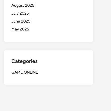
August 2025
July 2025
June 2025
May 2025
Categories
GAME ONLINE