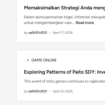
o
a
s
Memaksimalkan Strategi Anda mengg
p
t
R
Dalam dunia permainan togel, informasi merupa
e
a
M
untuk mengembangkan cara …
Read more
d
h
e
i
a
by
safASFsf231
•
April 17, 2026
m
n
s
a
i
k
a
s
T
i
o
P
GAME ONLINE
m
g
o
a
e
s
Exploring Patterns of Paito SDY: Inv
l
l
t
k
This world of lotto games continues to captivate
S
e
a
i
d
n
by
safASFsf231
•
April 16, 2026
d
i
S
n
n
t
e