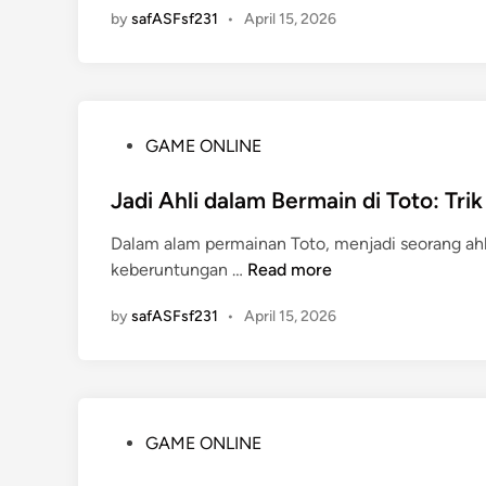
i
a
by
safASFsf231
•
April 15, 2026
n
n
I
n
f
P
GAME ONLINE
o
o
r
s
Jadi Ahli dalam Bermain di Toto: Trik
m
t
a
Dalam alam permainan Toto, menjadi seorang ahl
e
s
J
keberuntungan …
Read more
d
i
a
i
T
by
safASFsf231
•
April 15, 2026
d
n
o
i
g
A
e
h
l
l
d
P
GAME ONLINE
i
a
o
d
e