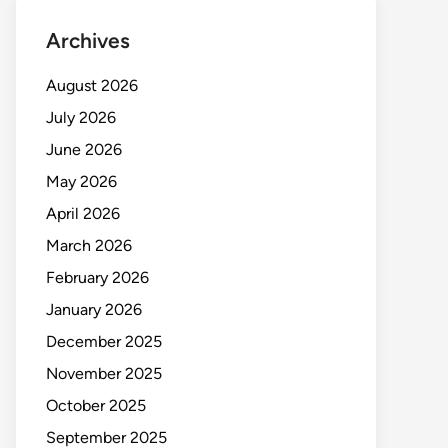
Archives
August 2026
July 2026
June 2026
May 2026
April 2026
March 2026
February 2026
January 2026
December 2025
November 2025
October 2025
September 2025