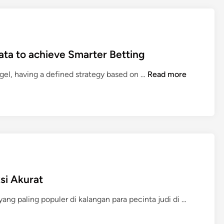
r
i
n
g
ta to achieve Smarter Betting
P
a
P
ogel, having a defined strategy based on …
Read more
t
a
t
i
e
t
r
o
n
W
s
a
o
r
f
n
P
ksi Akurat
a
a
S
T
ang paling populer di kalangan para pecinta judi di …
i
D
o
t
Y
g