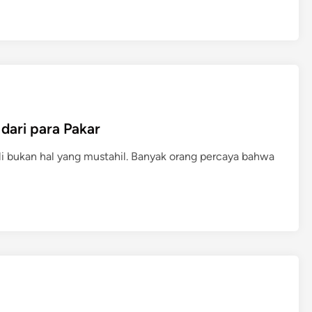
o
:
e
S
H
l
D
o
C
Y
w
h
:
t
i
I
o
n
n
A
a
v
n
 dari para Pakar
H
e
a
a
s
i bukan hal yang mustahil. Banyak orang percaya bahwa
l
r
t
y
i
i
z
I
g
e
n
a
D
i
t
a
:
i
t
D
n
a
a
g
t
t
I
o