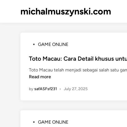
Skip
michalmuszynski.com
to
content
P
GAME ONLINE
o
s
Toto Macau: Cara Detail khusus un
t
Toto Macau telah menjadi sebagai salah satu gam
e
Read more
d
i
by
safASFsf231
•
July 27, 2025
n
P
GAME ONLINE