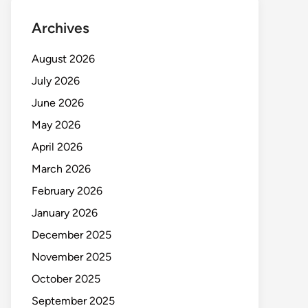
Archives
August 2026
July 2026
June 2026
May 2026
April 2026
March 2026
February 2026
January 2026
December 2025
November 2025
October 2025
September 2025