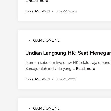
S
…
Read more
l
d
n
a
H
l
o
i
g
r
a
by
safASFsf231
•
July 22, 2025
o
t
n
g
u
r
t
B
u
h
i
2
e
n
B
I
0
t
a
r
n
0
K
k
i
P
GAME ONLINE
i
G
e
a
l
o
a
c
n
i
s
Undian Langsung HK: Saat Menega
c
i
P
a
t
o
l
Momen sebelum live draw HK selalu saja dipenuhi
e
n
e
r
y
U
Bersejumlah individu yang …
Read more
r
d
:
a
n
m
i
T
n
by
safASFsf231
•
July 21, 2025
d
a
n
r
g
i
i
i
M
a
n
k
e
n
a
u
n
L
n
n
g
P
GAME ONLINE
a
S