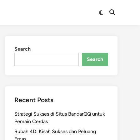
Switch
Open
to
Search
dark
mode
Search
Search
Recent Posts
Strategi Sukses di Situs BandarQQ untuk
Pemain Cerdas
Rubah 4D: Kisah Sukses dan Peluang
Emas