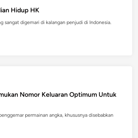
:
dian Hidup HK
C
a
g sangat digemari di kalangan penjudi di Indonesia.
r
a
D
e
t
a
i
l
k
h
emukan Nomor Keluaran Optimum Untuk
u
s
an penggemar permainan angka, khususnya disebabkan
u
s
u
n